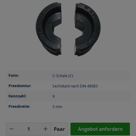
Form:
C-Schale (C)
Presskontur:
Sechskant nach DIN 48083
Kennzahl:
9
Pressbreite:
5
mm
Produkt Anzahl: Gib den gewünschten Wer
Paar
Angebot anfordern