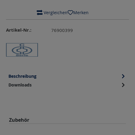
 Vergleichen
Merken
Artikel-Nr.:
76900399
Beschreibung
Downloads
Produktgalerie überspringen
Zubehör