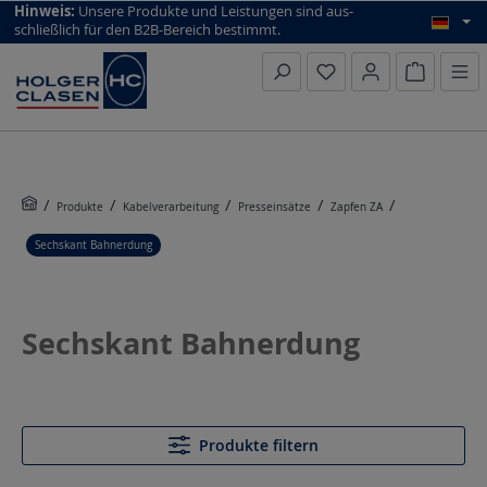
top scroll helper
Hinweis:
Unsere Produkte und Leistungen sind aus­
schließlich für den B2B-Bereich bestimmt.
Warenkorb
Produkte
Kabelverarbeitung
Presseinsätze
Zapfen ZA
Sechskant Bahnerdung
Sechskant Bahnerdung
Produkte filtern