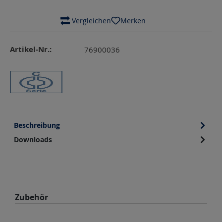
 Vergleichen
Merken
Artikel-Nr.:
76900036
Beschreibung
Downloads
Produktgalerie überspringen
Zubehör