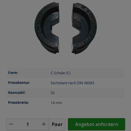
Form:
C-Schale (C)
Presskontur:
Sechskant nach DIN 48083
Kennzahl:
20
Pressbreite:
14
mm
Produkt Anzahl: Gib den gewünschten Wer
Paar
Angebot anfordern