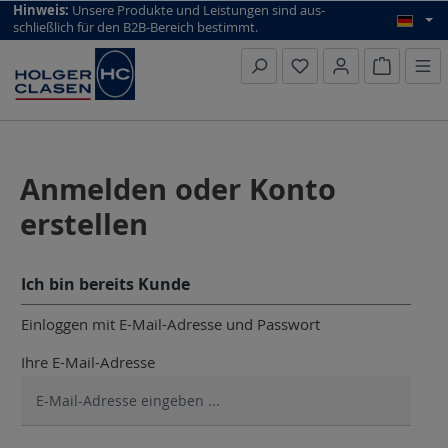
top scroll helper
Hinweis:
Unsere Produkte und Leistungen sind aus­
schließlich für den B2B-Bereich bestimmt.
Warenkorb
Anmelden oder Konto
erstellen
Ich bin bereits Kunde
Einloggen mit E-Mail-Adresse und Passwort
Ihre E-Mail-Adresse