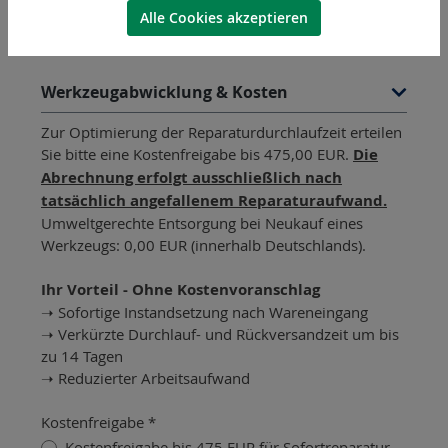
Alle Cookies akzeptieren
Bilder
Werkzeugabwicklung & Kosten
Zur Optimierung der Reparaturdurchlaufzeit erteilen
Sie bitte eine Kostenfreigabe bis 475,00 EUR.
Die
Abrechnung erfolgt ausschließlich nach
tatsächlich angefallenem Reparaturaufwand.
Umweltgerechte Entsorgung bei Neukauf eines
Werkzeugs: 0,00 EUR (innerhalb Deutschlands).
Ihr Vorteil - Ohne Kostenvoranschlag
➝ Sofortige Instandsetzung nach Wareneingang
➝ Verkürzte Durchlauf- und Rückversandzeit um bis
zu 14 Tagen
➝ Reduzierter Arbeitsaufwand
Kostenfreigabe *
Kostenfreigabe bis 475 EUR für Sofortreparatur