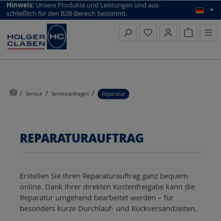
top scroll helper
Hinweis:
Unsere Produkte und Leistungen sind aus­
schließlich für den B2B-Bereich bestimmt.
Warenkorb
Service
Serviceanfragen
Reparatur
REPARATURAUFTRAG
Erstellen Sie Ihren Reparaturauftrag ganz bequem
online. Dank Ihrer direkten Kostenfreigabe kann die
Reparatur umgehend bearbeitet werden – für
besonders kurze Durchlauf- und Rückversandzeiten.