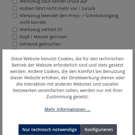
Werkzeug baut keinen Druck auf
Kolben fährt nicht mehr vor / zurück
Werkzeug beendet den Press- / Schneidvorgang
nicht korrekt
Werkzeug verliert Öl
Kopf / Messer gerissen
Gehäuse gebrochen
Akku funktioniert nicht
Ladegerät funktioniert nicht
Diese Website benutzt Cookies, die für den technischen
Betrieb der Website erforderlich sind und stets gesetzt
Sonstiges
werden. Andere Cookies, die den Komfort bei Benutzung
dieser Website erhöhen, der Direktwerbung dienen oder
Fehlerbeschreibung *
die Interaktion mit anderen Websites und sozialen
?
Netzwerken vereinfachen sollen, werden nur mit Ihrer
Zustimmung gesetzt.
Bitte laden Sie klare und aussagekräftige Fotos
hoch, auf denen der Fehler erkennbar ist (bei
Mehr Informationen ...
Transportschaden Pflicht).
Bild hochladen (max. 5MB) (optional)
?
Nur technisch notwendige
Konfigurieren