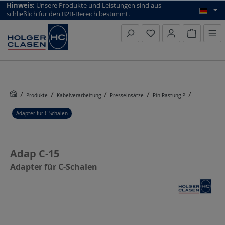
top scroll helper
Hinweis:
Unsere Produkte und Leistungen sind aus­
schließlich für den B2B-Bereich bestimmt.
Warenkorb
Produkte
Kabelverarbeitung
Presseinsätze
Pin-Rastung P
Adapter für C-Schalen
Adap C-15
Adapter für C-Schalen
Bildergalerie überspringen