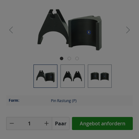
Form:
Pin Rastung (P)
Produkt Anzahl: Gib den gewünschten Wer
Paar
Angebot anfordern