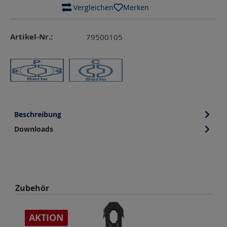
 Vergleichen
Merken
Artikel-Nr.:
79500105
Beschreibung
Downloads
Produktgalerie überspringen
Zubehör
AKTION
A