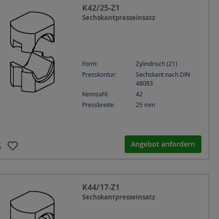
K42/25-Z1
Sechskantpresseinsatz
Form:
Zylindrisch (Z1)
Presskontur:
Sechskant nach DIN
48083
Kennzahl:
42
Pressbreite:
25
mm
Angebot anfordern
K44/17-Z1
Sechskantpresseinsatz