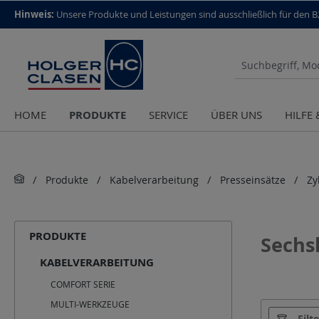
top scroll helper
Hinweis:
Unsere Produkte und Leistungen sind aus­schließlich für den 
PRODUKTE
HOME
SERVICE
ÜBER UNS
HILFE
Produkte
Kabelverarbeitung
Presseinsätze
Zy
PRODUKTE
Sechs
KABELVERARBEITUNG
COMFORT SERIE
MULTI-WERKZEUGE
Hersteller
Filt