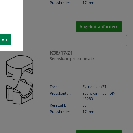
Pressbreite:
17
mm
Angebot anfordern
eren
K38/17-Z1
Sechskantpresseinsatz
Form:
Zylindrisch (Z1)
Presskontur:
Sechskant nach DIN
48083
Kennzahl:
38
Pressbreite:
17
mm