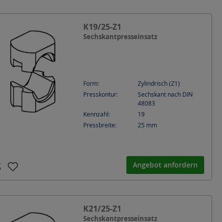
K19/25-Z1
Sechskantpresseinsatz
Form:
Zylindrisch (Z1)
Presskontur:
Sechskant nach DIN
48083
Kennzahl:
19
Pressbreite:
25
mm
Angebot anfordern
K21/25-Z1
Sechskantpresseinsatz