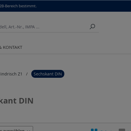
B2B-Bereich bestimmt.
 & KONTAKT
lindrisch Z1
Sechskant DIN
kant DIN
Form
Geeignet für
Kennzahl
P
er auswählen