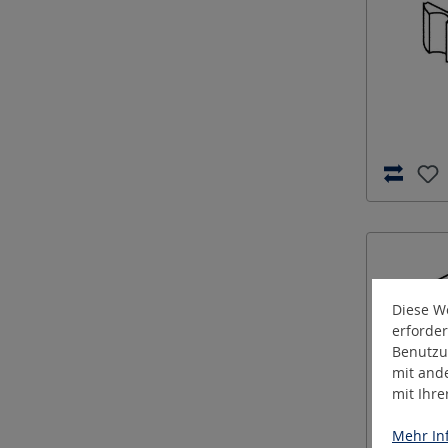
Diese We
erforder
Benutzu
mit and
mit Ihr
Mehr Inf