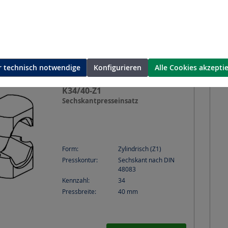
Pressbreite:
17
mm
Angebot anfordern
 technisch notwendige
Konfigurieren
Alle Cookies akzepti
K34/40-Z1
Sechskantpresseinsatz
Form:
Zylindrisch (Z1)
Presskontur:
Sechskant nach DIN
48083
Kennzahl:
34
Pressbreite:
40
mm