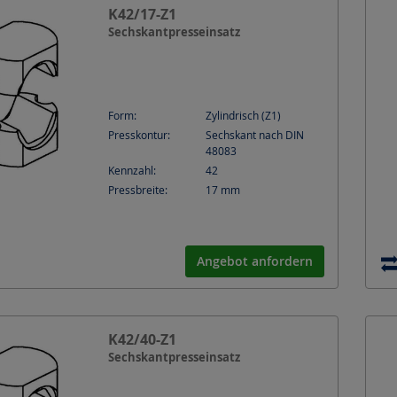
K42/17-Z1
Sechskantpresseinsatz
Form:
Zylindrisch (Z1)
Presskontur:
Sechskant nach DIN
48083
Kennzahl:
42
Pressbreite:
17
mm
Angebot anfordern
K42/40-Z1
Sechskantpresseinsatz