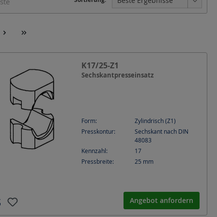
iste
K17/25-Z1
Sechskantpresseinsatz
Form:
Zylindrisch (Z1)
Presskontur:
Sechskant nach DIN
48083
Kennzahl:
17
Pressbreite:
25
mm
Angebot anfordern