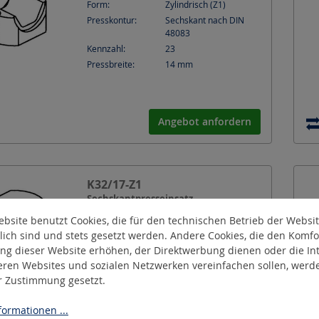
Form:
Zylindrisch (Z1)
Presskontur:
Sechskant nach DIN
48083
Kennzahl:
23
Pressbreite:
14
mm
Angebot anfordern
K32/17-Z1
Sechskantpresseinsatz
bsite benutzt Cookies, die für den technischen Betrieb der Websi
lich sind und stets gesetzt werden. Andere Cookies, die den Komfo
ng dieser Website erhöhen, der Direktwerbung dienen oder die Int
eren Websites und sozialen Netzwerken vereinfachen sollen, werd
Form:
Zylindrisch (Z1)
er Zustimmung gesetzt.
Presskontur:
Sechskant nach DIN
48083
ormationen ...
Kennzahl:
32