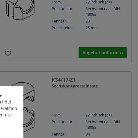
Form:
Zylindrisch (Z1)
Presskontur:
Sechskant nach DIN
48083
Kennzahl:
23
Pressbreite:
25
mm
Angebot anfordern
K34/17-Z1
Sechskantpresseinsatz
te
rt bei
eraktion
en nur
Form:
Zylindrisch (Z1)
Presskontur:
Sechskant nach DIN
48083
Kennzahl:
34