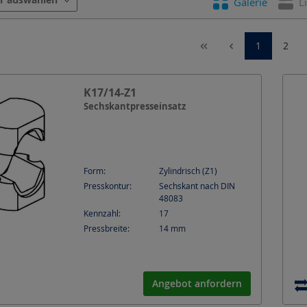
Galerie
L
1
2
K17/14-Z1
Sechskantpresseinsatz
Form:
Zylindrisch (Z1)
Presskontur:
Sechskant nach DIN
48083
Kennzahl:
17
Pressbreite:
14
mm
Angebot anfordern