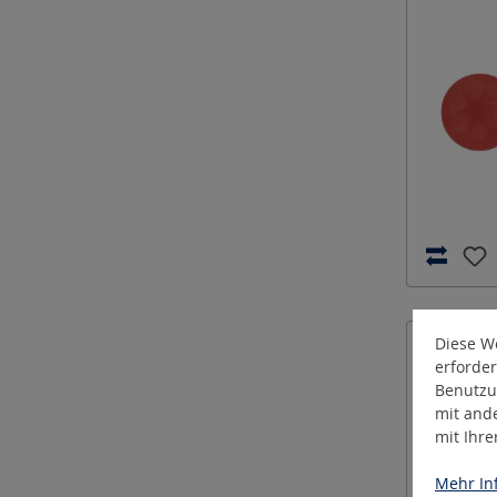
Diese We
erforder
Benutzu
mit and
mit Ihr
Mehr Inf