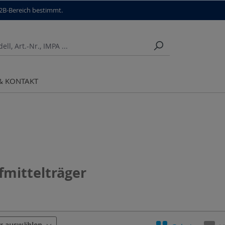
B2B-Bereich bestimmt.
 & KONTAKT
fmittelträger
Aufnahme
Ausstattung
Drehzahl
er auswählen