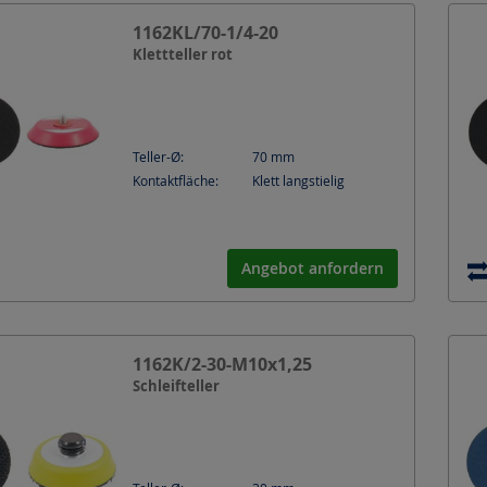
1162KL/70-1/4-20
Klettteller rot
Teller-Ø:
70
mm
Kontaktfläche:
Klett langstielig
Angebot anfordern
1162K/2-30-M10x1,25
Schleifteller