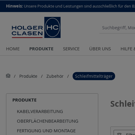
top scroll helper
Hinweis:
Unsere Produkte und Leistungen sind aus­schließlich für den 
PRODUKTE
HOME
SERVICE
ÜBER UNS
HILFE
Produkte
Zubehör
Schleifmittelträger
PRODUKTE
Schlei
KABELVERARBEITUNG
OBERFLÄCHENBEARBEITUNG
FERTIGUNG UND MONTAGE
Hersteller
Filt