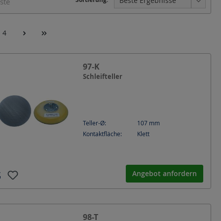
iste
heiben-Ø
Schleifplatte BxLxH
Teller-Ø
4
97-K
Schleifteller
Teller-Ø:
107
mm
Kontaktfläche:
Klett
Angebot anfordern
98-T