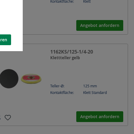
Kontaktfläche:
Klett
Angebot anfordern
eren
1162KS/125-1/4-20
Klettteller gelb
Teller-Ø:
125
mm
Kontaktfläche:
Klett Standard
Angebot anfordern