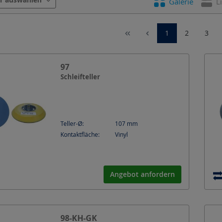
Galerie
L
Optimaler Drehzahlbereich
Schaft-Ø
Sc
1
2
3
97
Schleifteller
Teller-Ø:
107
mm
Kontaktfläche:
Vinyl
Angebot anfordern
98-KH-GK