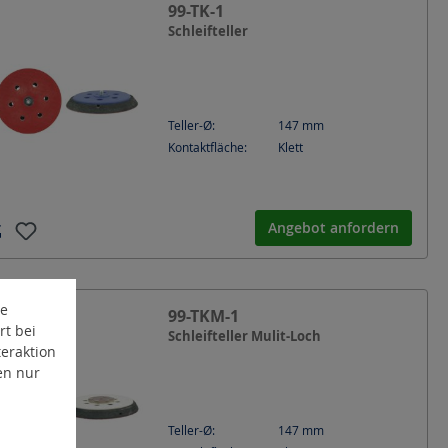
99-TK-1
Schleifteller
Teller-Ø:
147
mm
Kontaktfläche:
Klett
Angebot anfordern
te
99-TKM-1
rt bei
Schleifteller Mulit-Loch
eraktion
en nur
Teller-Ø:
147
mm