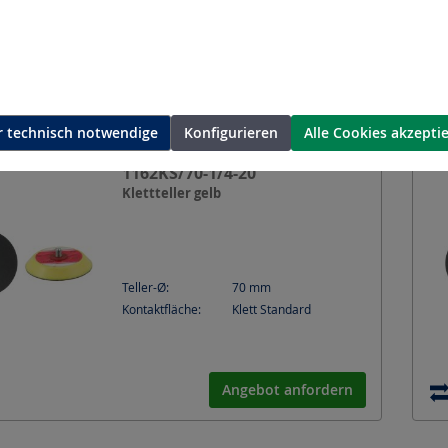
Kontaktfläche:
Klett grob
Angebot anfordern
 technisch notwendige
Konfigurieren
Alle Cookies akzepti
1162KS/70-1/4-20
Klettteller gelb
Teller-Ø:
70
mm
Kontaktfläche:
Klett Standard
Angebot anfordern