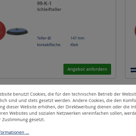
99-K-1
Schleifteller
Teller-Ø:
147
mm
Kontaktfläche:
Klett
Angebot anfordern
bsite benutzt Cookies, die für den technischen Betrieb der Websi
99-TKH
lich sind und stets gesetzt werden. Andere Cookies, die den Komfo
Schleifteller
ng dieser Website erhöhen, der Direktwerbung dienen oder die Int
eren Websites und sozialen Netzwerken vereinfachen sollen, werd
er Zustimmung gesetzt.
Teller-Ø:
147
mm
ormationen ...