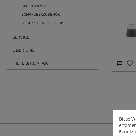
ARBEITSPLATZ
SCHRAUBERZUBEHÖR
DRUCKLUFTVERSORGUNG
SERVICE
ÜBER UNS
HILFE & KONTAKT
Diese We
erforder
Benutzu