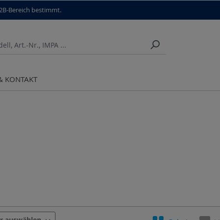
B2B-Bereich bestimmt.
 & KONTAKT
Aufnahme
Härte
Information
er auswählen