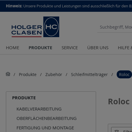
top scroll helper
Hinweis:
Unsere Produkte und Leistungen sind aus­schließlich für den 
PRODUKTE
HOME
SERVICE
ÜBER UNS
HILFE
Produkte
Zubehör
Schleifmittelträger
Roloc
PRODUKTE
Roloc
KABELVERARBEITUNG
OBERFLÄCHENBEARBEITUNG
FERTIGUNG UND MONTAGE
Hersteller
Filt