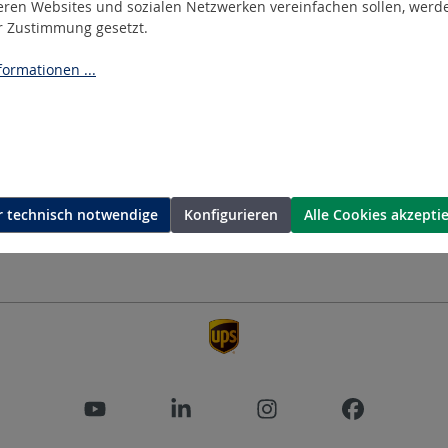
eren Websites und sozialen Netzwerken vereinfachen sollen, werd
ASEN
Allgemeine Informatione
er Zustimmung gesetzt.
COOKIE EINSTELLUNGEN
ormationen ...
IMPRESSUM
DATENSCHUTZ
RTNER
AGB
COMPLIANCE
NE
E
 technisch notwendige
Konfigurieren
Alle Cookies akzepti