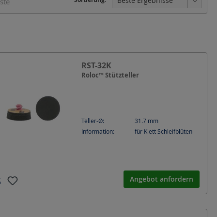
iste
RST-32K
Roloc™ Stützteller
Teller-Ø:
31.7
mm
Information:
für Klett Schleifblüten
Angebot anfordern