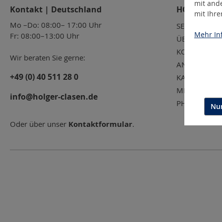
mit and
Kontakt | Deutschland
HOLGER CL
mit Ihr
Mo –Do: 08:00– 17:00 Uhr
SERVICE
Mehr Inf
Fr: 08:00–13:00 Uhr
ÜBER UNS
KONTAKT
Wir beraten Sie gerne:
ANSPRECHPA
+49 (0) 40 511 28 0
KARRIERE
MESSETERMI
info@holger-clasen.de
PHILOSOPHI
Nur
Oder über unser
Kontaktformular
.