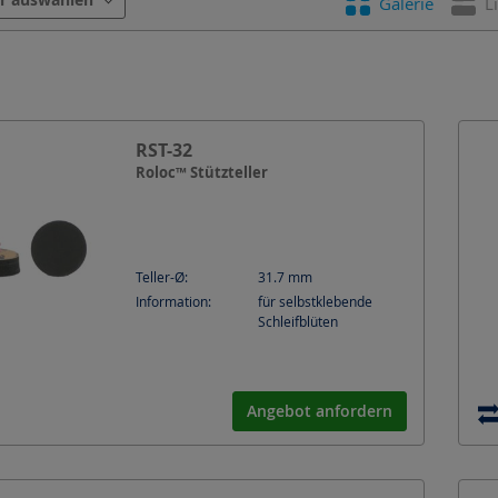
Galerie
L
RST-32
Roloc™ Stützteller
Teller-Ø:
31.7
mm
Information:
für selbstklebende
Schleifblüten
Angebot anfordern