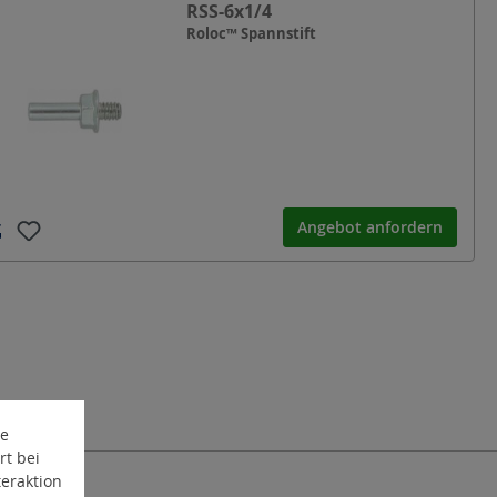
RSS-6x1/4
Roloc™ Spannstift
Angebot anfordern
te
rt bei
eraktion