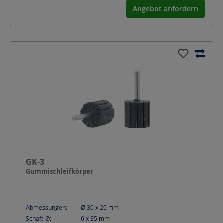
Angebot anfordern
GK-3
Gummischleifkörper
Abmessungen:
Ø 30 x 20
mm
Schaft-Ø:
6 x 35
mm