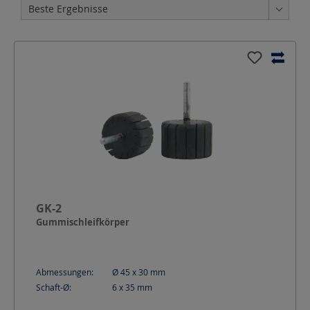
GK-2
Gummischleifkörper
Abmessungen:
Ø 45 x 30
mm
Schaft-Ø:
6 x 35
mm