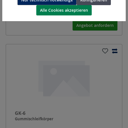
Abmessungen:
Ø 22 x 20
mm
Alle Cookies akzeptieren
Schaft-Ø:
6 x 35
mm
Angebot anfordern
GK-6
Gummischleifkörper