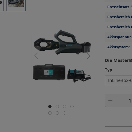
Presseinsatz-S
Pressbereich 
Pressbereich 
Akkuspannun
Akkusystem:
Die MasterB
auswähl
Typ
InLineBox-
Produkt 