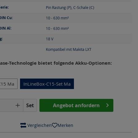
erie:
Pin Rastung (P), C-Schale (C)
DIN Cu:
10 - 630
mm²
DIN Al:
10 - 630
mm²
g:
18
V
Kompatibel mit Makita LXT
ase-Technologie bietet folgende Akku-Optionen:
en
C15 Ma
InLineBox-C15-Set Ma
Anzahl: Gib den gewünschten Wert ein o
Set
Angebot anfordern
 Vergleichen
Merken