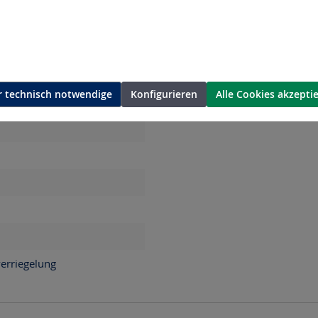
 technisch notwendige
Konfigurieren
Alle Cookies akzepti
ita LXT
m
verriegelung