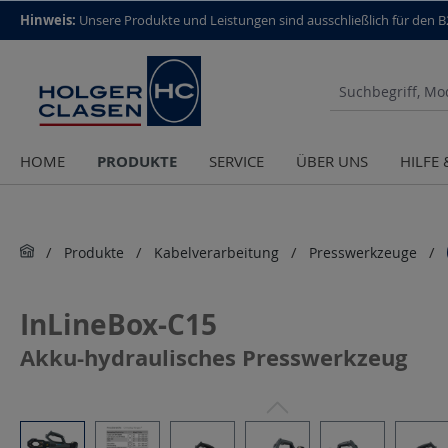
top scroll helper
Hinweis:
Unsere Produkte und Leistungen sind aus­schließlich für den 
PRODUKTE
HOME
SERVICE
ÜBER UNS
HILFE
Produkte
Kabelverarbeitung
Presswerkzeuge
InLineBox-C15
Akku-hydraulisches Presswerkzeug
Bildergalerie überspringen