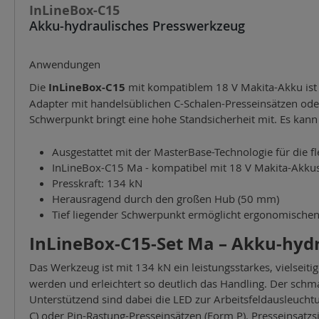
InLineBox-C15
Akku-hydraulisches Presswerkzeug
Anwendungen
Die
InLineBox-C15
mit kompatiblem 18 V Makita-Akku ist
Adapter mit handelsüblichen C-Schalen-Presseinsätzen od
Schwerpunkt bringt eine hohe Standsicherheit mit. Es kann 
Ausgestattet mit der MasterBase-Technologie für die 
InLineBox-C15 Ma - kompatibel mit 18 V Makita-Akku
Presskraft: 134 kN
Herausragend durch den großen Hub (50 mm)
Tief liegender Schwerpunkt ermöglicht ergonomischen 
InLineBox-C15-Set Ma – Akku-hyd
Das Werkzeug ist mit 134 kN ein leistungsstarkes, vielseiti
werden und erleichtert so deutlich das Handling. Der sch
Unterstützend sind dabei die LED zur Arbeitsfeldausleucht
C) oder Pin-Rastung-Presseinsätzen (Form P). Presseinsatzs