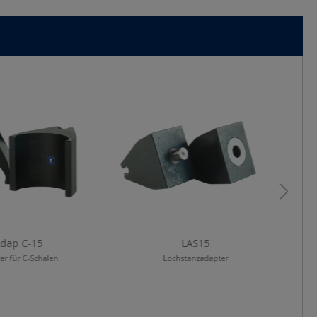
dap C-15
LAS15
er für C-Schalen
Lochstanzadapter