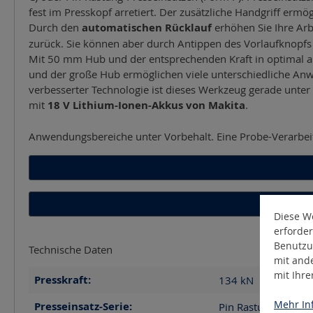
fest im Presskopf arretiert. Der zusätzliche Handgriff ermö
Durch den
automatischen Rücklauf
erhöhen Sie Ihre Arb
zurück. Sie können aber durch Antippen des Vorlaufknopfs
Mit 50 mm Hub und der entsprechenden Kraft in optimal abg
und der große Hub ermöglichen viele unterschiedliche 
verbesserter Technologie ist dieses Werkzeug gerade unter
mit
18 V Lithium-Ionen-Akkus von Makita
.
Anwendungsbereiche unter Vorbehalt. Eine Probe-Verarbei
Diese We
erforder
Benutzu
Technische Daten
mit and
mit Ihr
Presskraft:
134
kN
Mehr Inf
Presseinsatz-Serie:
Pin Rastung (P), C-S