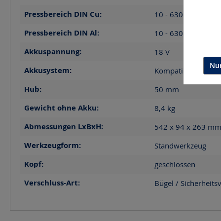
Pressbereich DIN Cu:
10 - 630
mm²
Pressbereich DIN Al:
10 - 630
mm²
Akkuspannung:
18
V
Nur
Akkusystem:
Kompatibel mit Mak
Hub:
50
mm
Gewicht ohne Akku:
8,4
kg
Abmessungen LxBxH:
542 x 94 x 263
m
Werkzeugform:
Standwerkzeug
Kopf:
geschlossen
Verschluss-Art:
Bügel / Sicherheits