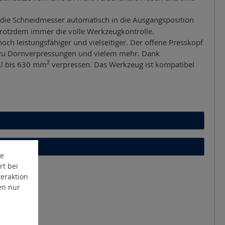
n die Schneidmesser automatisch in die Ausgangsposition
trotzdem immer die volle Werkzeugkontrolle.
h leistungsfähiger und vielseitiger. Der offene Presskopf
 zu Dornverpressungen und vielem mehr. Dank
2
/Al bis 630 mm
verpressen. Das Werkzeug ist kompatibel
te
rt bei
eraktion
en nur