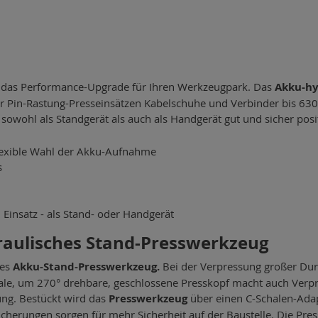
 das Performance-Upgrade für Ihren Werkzeugpark. Das
Akku-hy
er Pin-Rastung-Presseinsätzen Kabelschuhe und Verbinder bis 6
sowohl als Standgerät als auch als Handgerät gut und sicher posi
flexible Wahl der Akku-Aufnahme
s
Einsatz - als Stand- oder Handgerät
raulisches Stand-Presswerkzeug
ges
Akku-Stand-Presswerkzeug.
Bei der Verpressung großer Dur
male, um 270° drehbare, geschlossene Presskopf macht auch Verp
ung. Bestückt wird das
Presswerkzeug
über einen C-Schalen-Adap
icherungen sorgen für mehr Sicherheit auf der Baustelle. Die Pres