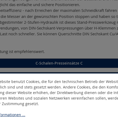
glicht das einfache und sichere Positionieren.
eitseffizienz - nach Erreichen der maximalen Schneidkraft fahre
 die Messer an der gewünschten Position stoppen und haben so 
estimmter 2-Stufen-Hydraulik ist dieses Stand-Presswerkzeug noc
Anwendungen, von DIN-Sechskant-Verpressungen über H-Klemmen
 Last noch schneller. Sie können Querschnitte DIN Sechskant Cu
tung ist empfehlenswert.
C-Schalen-Presseinsätze C
Pin-Rastung-Presseinsätze P
bsite benutzt Cookies, die für den technischen Betrieb der Websi
lich sind und stets gesetzt werden. Andere Cookies, die den Komfo
ng dieser Website erhöhen, der Direktwerbung dienen oder die Int
eren Websites und sozialen Netzwerken vereinfachen sollen, werd
er Zustimmung gesetzt.
ormationen ...
chale (C)