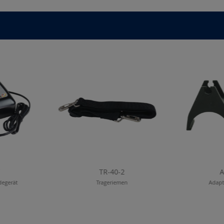
TR-40-2
A
degerät
Trageriemen
Adapt