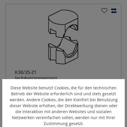
K38/25-Z1
Sechskantpresseinsatz
Diese Website benutzt Cookies, die für den technischen
Betrieb der Website erforderlich sind und stets gesetzt
Form:
Zylindrisch (Z1)
werden. Andere Cookies, die den Komfort bei Benutzung
Presskontur:
Sechskant nach DIN 48083
dieser Website erhöhen, der Direktwerbung dienen oder
Kennzahl:
38
die Interaktion mit anderen Websites und sozialen
Netzwerken vereinfachen sollen, werden nur mit Ihrer
Pressbreite:
25
mm
Zustimmung gesetzt.