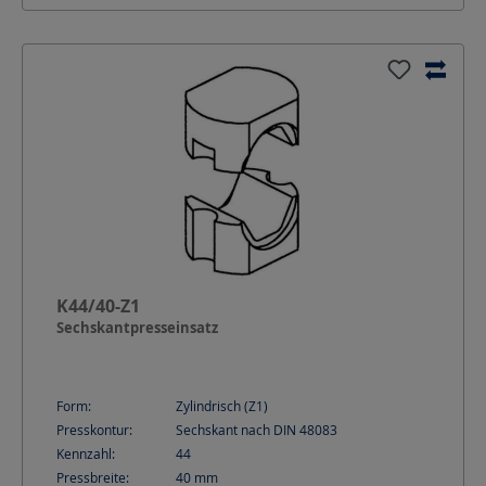
K44/40-Z1
Sechskantpresseinsatz
Form:
Zylindrisch (Z1)
Presskontur:
Sechskant nach DIN 48083
Kennzahl:
44
Pressbreite:
40
mm