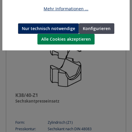
Angebot anfordern
Mehr Informationen ...
Nur technisch notwendige
Konfigurieren
Alle Cookies akzeptieren
K38/40-Z1
Sechskantpresseinsatz
Form:
Zylindrisch (Z1)
Presskontur:
Sechskant nach DIN 48083