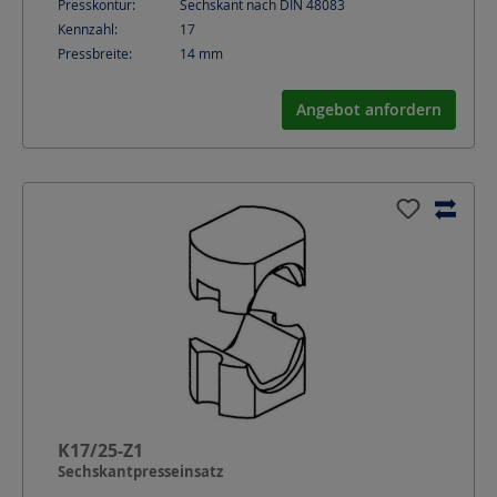
Presskontur:
Sechskant nach DIN 48083
Kennzahl:
17
Pressbreite:
14
mm
Angebot anfordern
K17/25-Z1
Sechskantpresseinsatz