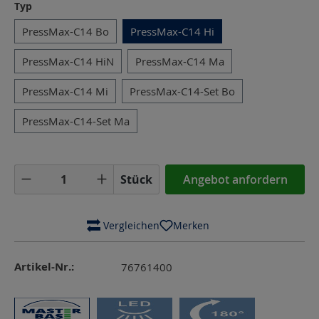
auswählen
Typ
PressMax-C14 Bo
PressMax-C14 Hi
PressMax-C14 HiN
PressMax-C14 Ma
PressMax-C14 Mi
PressMax-C14-Set Bo
PressMax-C14-Set Ma
Produkt Anzahl: Gib den gewünschten Wer
Stück
Angebot anfordern
 Vergleichen
Merken
Artikel-Nr.:
76761400