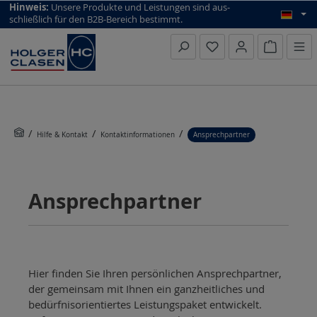
top scroll helper
Hinweis:
Unsere Produkte und Leistungen sind aus­
schließlich für den B2B-Bereich bestimmt.
Warenkorb
Hilfe & Kontakt
Kontaktinformationen
Ansprechpartner
Ansprechpartner
Hier finden Sie Ihren persönlichen Ansprechpartner,
der gemeinsam mit Ihnen ein ganzheitliches und
bedürfnisorientiertes Leistungspaket entwickelt.