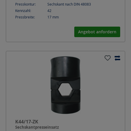
Presskontur:
Sechskant nach DIN 48083
Kennzahl:
42
Pressbreite:
17
mm
Angebot anfordern
K44/17-ZK
Sechskantpresseinsatz