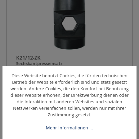
K21/12-ZK
Sechskantpresseinsatz
Diese Website benutzt Cookies, die für den technischen
Betrieb der Website erforderlich sind und stets gesetzt
Form:
Zylindrisch klein (ZK)
werden. Andere Cookies, die den Komfort bei Benutzung
Presskontur:
Sechskant nach DIN 48083
dieser Website erhöhen, der Direktwerbung dienen oder
Kennzahl:
21
die Interaktion mit anderen Websites und sozialen
Pressbreite:
12
mm
Netzwerken vereinfachen sollen, werden nur mit Ihrer
Zustimmung gesetzt.
Angebot anfordern
Mehr Informationen ...