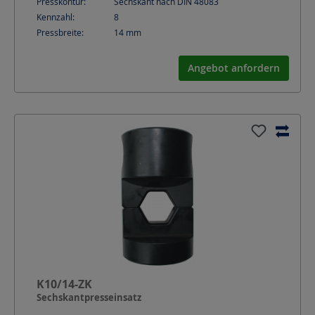
Presskontur:
Sechskant nach DIN 48083
Kennzahl:
8
Pressbreite:
14
mm
Angebot anfordern
K10/14-ZK
Sechskantpresseinsatz