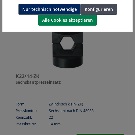
Nur technisch notwendige
Konfigurieren
Alle Cookies akzeptieren
K22/14-ZK
Sechskantpresseinsatz
Form:
Zylindrisch klein (ZK)
Presskontur:
Sechskant nach DIN 48083
Kennzahl:
22
Pressbreite:
14
mm