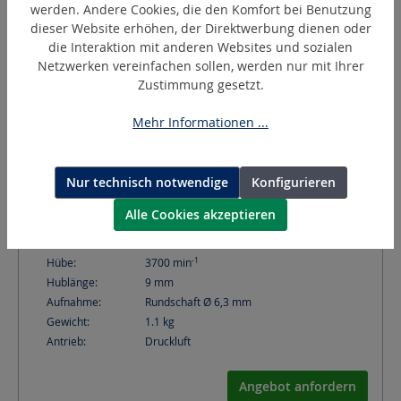
werden. Andere Cookies, die den Komfort bei Benutzung
dieser Website erhöhen, der Direktwerbung dienen oder
die Interaktion mit anderen Websites und sozialen
Netzwerken vereinfachen sollen, werden nur mit Ihrer
Zustimmung gesetzt.
Mehr Informationen ...
SH-100A (SF10A)
Nur technisch notwendige
Konfigurieren
Druckluft-Feile
Alle Cookies akzeptieren
-1
Hübe:
3700
min
Hublänge:
9
mm
Aufnahme:
Rundschaft Ø 6,3 mm
Gewicht:
1.1
kg
Antrieb:
Druckluft
Angebot anfordern