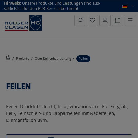
top scroll helper
Hinweis:
Unsere Produkte und Leistungen sind aus­
schließlich für den B2B-Bereich bestimmt.
Warenkorb
Produkte
Oberflächenbearbeitung
Feilen
FEILEN
Feilen Druckluft - leicht, leise, vibrationsarm. Für Entgrat-,
Feil-, Feinschleif- und Läpparbeiten mit Nadelfeilen,
Diamantfeilen uvm.