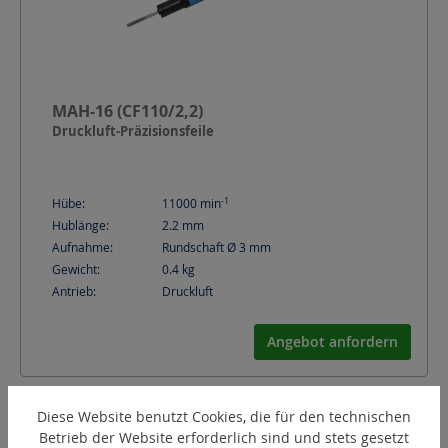
MAH-16 (CF110/2,2)
Druckluft-Präzisionsfeile
-1
Hübe:
11000
min
Hublänge:
2.2
mm
Aufnahme:
Rundschaft Ø 3 mm
Gewicht:
0.4
kg
Antrieb:
Druckluft
Angebot anfordern
Diese Website benutzt Cookies, die für den technischen
Betrieb der Website erforderlich sind und stets gesetzt