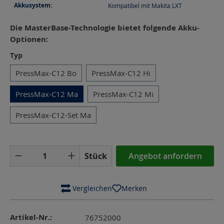
Akkusystem:
Kompatibel mit Makita LXT
Die MasterBase-Technologie bietet folgende Akku-
Optionen:
auswählen
Typ
PressMax-C12 Bo
PressMax-C12 Hi
PressMax-C12 Ma
PressMax-C12 Mi
PressMax-C12-Set Ma
Produkt Anzahl: Gib den gewünschten Wer
Stück
Angebot anfordern
 Vergleichen
Merken
Artikel-Nr.:
76752000