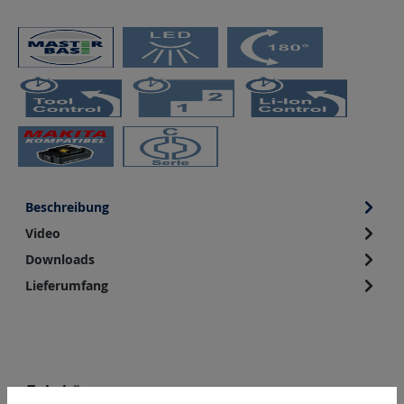
Beschreibung
Video
Downloads
Lieferumfang
Produktgalerie überspringen
Zubehör