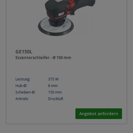
GE150L
Exzenterschleifer - Ø 150 mm
Leistung:
375
W
Hub-Ø:
8
mm
Scheiben-Ø:
150
mm
Antrieb:
Druckluft
Angebot anfordern