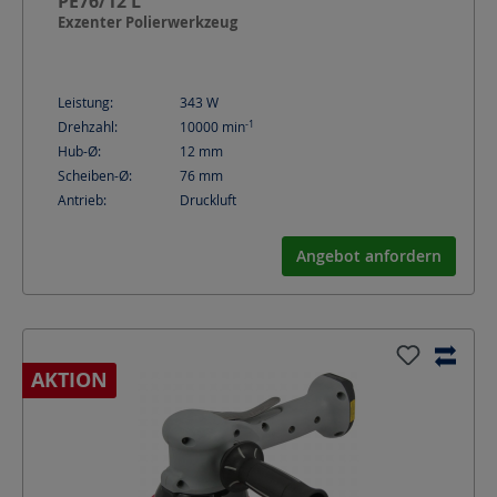
PE76/12 L
Exzenter Polierwerkzeug
Leistung:
343
W
-1
Drehzahl:
10000
min
Hub-Ø:
12
mm
Scheiben-Ø:
76
mm
Antrieb:
Druckluft
Angebot anfordern
AKTION