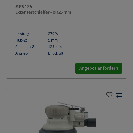
APS125
Exzenterschleifer - Ø 125 mm
Leistung:
270
W
Hub-Ø:
5
mm
Scheiben-Ø:
125
mm
Antrieb:
Druckluft
Angebot anfordern