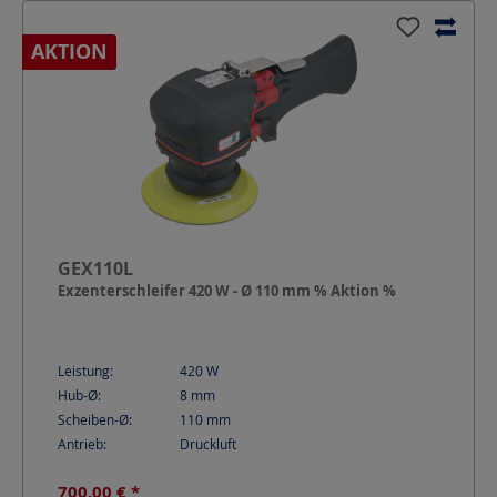
AKTION
GEX110L
Exzenterschleifer 420 W - Ø 110 mm % Aktion %
Leistung:
420
W
Hub-Ø:
8
mm
Scheiben-Ø:
110
mm
Antrieb:
Druckluft
700,00 € *