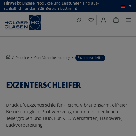
top scroll helper
Hinweis:
Unsere Produkte und Leistungen sind aus­
schließlich für den B2B-Bereich bestimmt.
Warenkorb
Produkte
Oberflächenbearbeitung
Exzenterschleifer
EXZENTERSCHLEIFER
Druckluft-Exzenterschleifer - leicht, vibrationsarm, ölfreier
Betrieb möglich. Profiwerkzeug mit unterschiedlichen
Tellergrößen und Hub. Für KTL, Werkstätten, Handwerk,
Lackvorbereitung.