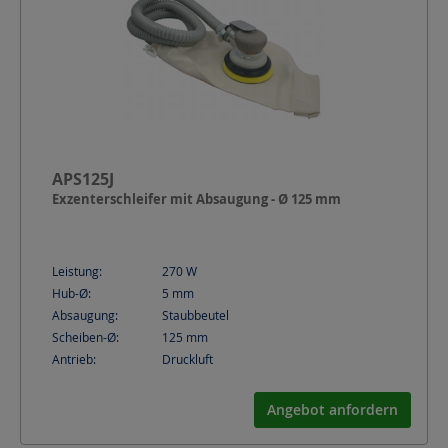
APS125J
Exzenterschleifer mit Absaugung - Ø 125 mm
Leistung:
270
W
Hub-Ø:
5
mm
Absaugung:
Staubbeutel
Scheiben-Ø:
125
mm
Antrieb:
Druckluft
Angebot anfordern