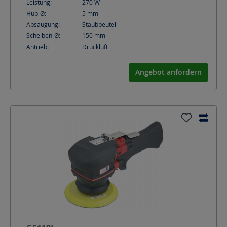
Leistung:
270
W
Hub-Ø:
5
mm
Absaugung:
Staubbeutel
Scheiben-Ø:
150
mm
Antrieb:
Druckluft
Angebot anfordern