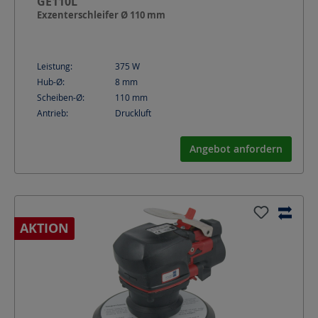
GE110L
Exzenterschleifer Ø 110 mm
Leistung:
375
W
Hub-Ø:
8
mm
Scheiben-Ø:
110
mm
Antrieb:
Druckluft
Angebot anfordern
AKTION