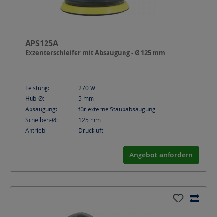
APS125A
Exzenterschleifer mit Absaugung - Ø 125 mm
Leistung:
270
W
Hub-Ø:
5
mm
Absaugung:
für externe Staubabsaugung
Scheiben-Ø:
125
mm
Antrieb:
Druckluft
Angebot anfordern