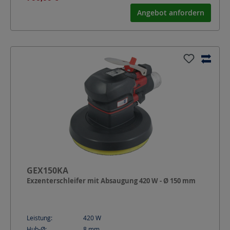
Angebot anfordern
GEX150KA
Exzenterschleifer mit Absaugung 420 W - Ø 150 mm
Leistung:
420
W
Hub-Ø:
8
mm