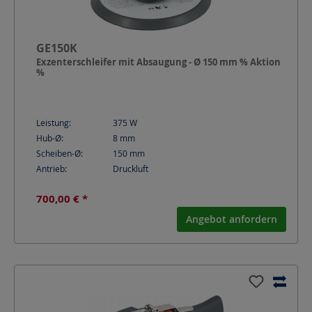
GE150K
Exzenterschleifer mit Absaugung - Ø 150 mm % Aktion
%
Leistung:
375
W
Hub-Ø:
8
mm
Scheiben-Ø:
150
mm
Antrieb:
Druckluft
700,00 € *
Angebot anfordern