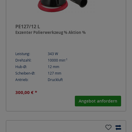
PE127/12 L
Exzenter Polierwerkzeug % Aktion %
Leistung:
343
W
-1
Drehzahl:
10000
min
Hub-Ø:
12
mm
Scheiben-Ø:
127
mm
Antrieb:
Druckluft
300,00 € *
Angebot anfordern