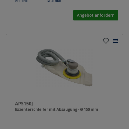
Antrieb:
Druckluft
Angebot anfordern
APS150J
Exzenterschleifer mit Absaugung - Ø 150 mm