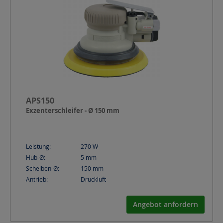
APS150
Exzenterschleifer - Ø 150 mm
Leistung:
270
W
Hub-Ø:
5
mm
Scheiben-Ø:
150
mm
Antrieb:
Druckluft
Angebot anfordern