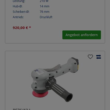
Leistung:
210
W
Hub-Ø:
14
mm
Scheiben-Ø:
76
mm
Antrieb:
Druckluft
920,00 € *
Angebot anfordern