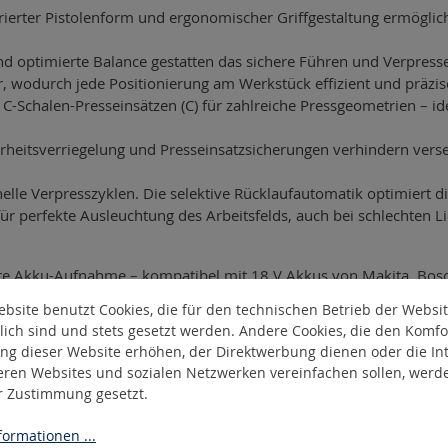
tarierter Pistolenform und ergonomischer Griffgestaltung ermög
optimierte Balance gestatten das sichere Führen und Verpressen
, wodurch jede Positionierung am Werkstück effizient und präzise
-Schalen-Presseinsätzen (C) für zahlreiche Pressgeometrien – id
rheitsverriegelung und Presseinsatzsicherungen verhindern verseh
nelle Verpresszyklen. Die selektive Rücklaufautomatik optimiert d
für perfekte Ausleuchtung des Arbeitsfelds, auch bei schlechten L
are Akku-Aufnahme – kompatibel mit 18 V Akkus von Makita, Bosc
otte ein und reduzieren deutlich Ihre Investitions- und Lagerkost
bsite benutzt Cookies, die für den technischen Betrieb der Websi
lich sind und stets gesetzt werden. Andere Cookies, die den Komfo
ng dieser Website erhöhen, der Direktwerbung dienen oder die Int
eren Websites und sozialen Netzwerken vereinfachen sollen, werd
er Zustimmung gesetzt.
ormationen ...