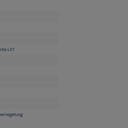
ita LXT
m
verriegelung