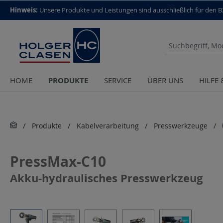
top scroll helper
Hinweis:
Unsere Produkte und Leistungen sind aus­schließlich für den 
PRODUKTE
HOME
SERVICE
ÜBER UNS
HILFE
Produkte
Kabelverarbeitung
Presswerkzeuge
PressMax-C10
Akku-hydraulisches Presswerkzeug
Bildergalerie überspringen