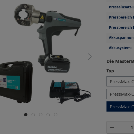
Presseinsatz-S
Pressbereich 
Pressbereich 
Akkuspannun
Akkusystem:
Die MasterB
auswähl
Typ
PressMax-
PressMax-
PressMax-C
Produkt 