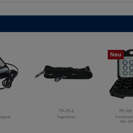
Neu
TR-25-2
PE-Set
degerät
Trageriemen
Presseinsat
Wkz. DI