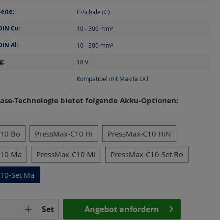
erie:
C-Schale (C)
DIN Cu:
10 - 300
mm²
DIN Al:
10 - 300
mm²
g:
18
V
Kompatibel mit Makita LXT
ase-Technologie bietet folgende Akku-Optionen:
en
C10 Bo
PressMax-C10 Hi
PressMax-C10 HiN
C10 Ma
PressMax-C10 Mi
PressMax-C10-Set Bo
10-Set Ma
Anzahl: Gib den gewünschten Wert ein o
Set
Angebot anfordern