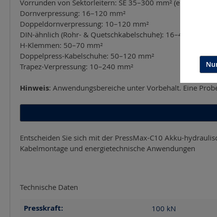
Vorrunden von Sektorleitern: SE 35–300 mm² (eindrähtig)
Dornverpressung: 16–120 mm²
Doppeldornverpressung: 10–120 mm²
DIN-ähnlich (Rohr- & Quetschkabelschuhe): 16–400 mm²
H-Klemmen: 50–70 mm²
Doppelpress-Kabelschuhe: 50–120 mm²
Nur
Trapez-Verpressung: 10–240 mm²
Hinweis
: Anwendungsbereiche unter Vorbehalt. Eine Probe
Entscheiden Sie sich mit der PressMax-C10 Akku-hydraulisch
Kabelmontage und energie­technische Anwendungen
Technische Daten
Presskraft:
100
kN