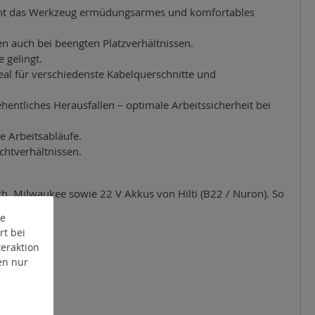
licht das Werkzeug ermüdungsarmes und komfortables
 auch bei beengten Platzverhältnissen.
 gelingt.
eal für verschiedenste Kabelquerschnitte und
entliches Herausfallen – optimale Arbeitssicherheit bei
ie Arbeitsabläufe.
ichtverhältnissen.
h, Milwaukee sowie 22 V Akkus von Hilti (B22 / Nuron). So
en.
te
rt bei
eraktion
en nur