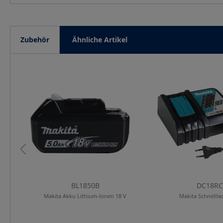
Zubehör
Ähnliche Artikel
Produktgalerie überspringen
BL1850B
DC18RC
..
Makita Akku Lithium-Ionen 18 V
Makita Schnellla