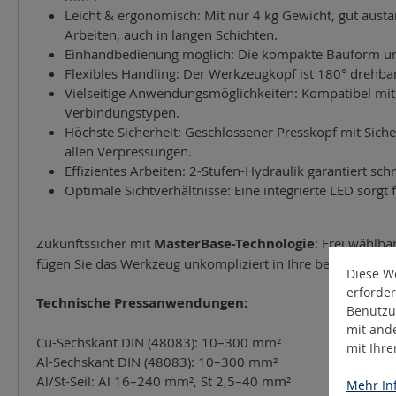
Leicht & ergonomisch: Mit nur 4 kg Gewicht, gut aus
Arbeiten, auch in langen Schichten.
Einhandbedienung möglich: Die kompakte Bauform und 
Flexibles Handling: Der Werkzeugkopf ist 180° drehbar
Vielseitige Anwendungsmöglichkeiten: Kompatibel mit C
Verbindungstypen.
Höchste Sicherheit: Geschlossener Presskopf mit Siche
allen Verpressungen.
Effizientes Arbeiten: 2-Stufen-Hydraulik garantiert sch
Optimale Sichtverhältnisse: Eine integrierte LED sorgt 
Zukunftssicher mit
MasterBase-Technologie
: Frei wählb
fügen Sie das Werkzeug unkompliziert in Ihre bestehende Fl
Diese We
erforder
Technische Pressanwendungen:
Benutzu
mit and
Cu-Sechskant DIN (48083): 10–300 mm²
mit Ihr
Al-Sechskant DIN (48083): 10–300 mm²
Al/St-Seil: Al 16–240 mm², St 2,5–40 mm²
Mehr Inf