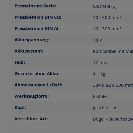
Presseinsatz-Serie:
C-Schale (C)
Pressbereich DIN Cu:
10 - 300
mm²
Pressbereich DIN Al:
10 - 300
mm²
Akkuspannung:
18
V
Akkusystem:
Kompatibel mit Mak
Hub:
17
mm
Gewicht ohne Akku:
4,1
kg
Abmessungen LxBxH:
334 x 82 x 300
m
Werkzeugform:
Pistole
Kopf:
geschlossen
Verschluss-Art:
Bügel / Sicherheits