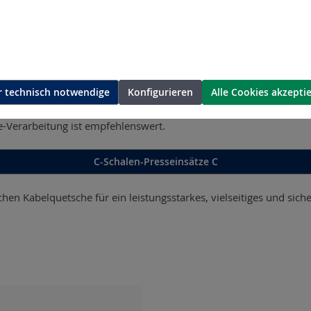
, SM 16–300 mm² (mehrdrähtig)
 technisch notwendige
Konfigurieren
Alle Cookies akzepti
-Verarbeitung ist empfehlenswert.
C-Schalen-Presseinsätze C
en Kabelquetsche für ein leistungsstarkes, vielseitiges und sich