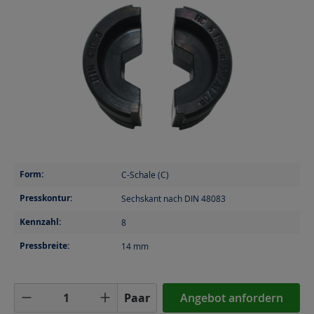
Form:
C-Schale (C)
Presskontur:
Sechskant nach DIN 48083
Kennzahl:
8
Pressbreite:
14
mm
Produkt Anzahl: Gib den gewünschten Wer
Paar
Angebot anfordern