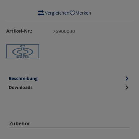
 Vergleichen
Merken
Artikel-Nr.:
76900030
Beschreibung
Downloads
Produktgalerie überspringen
Zubehör