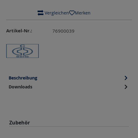
 Vergleichen
Merken
Artikel-Nr.:
76900039
Beschreibung
Downloads
Produktgalerie überspringen
Zubehör