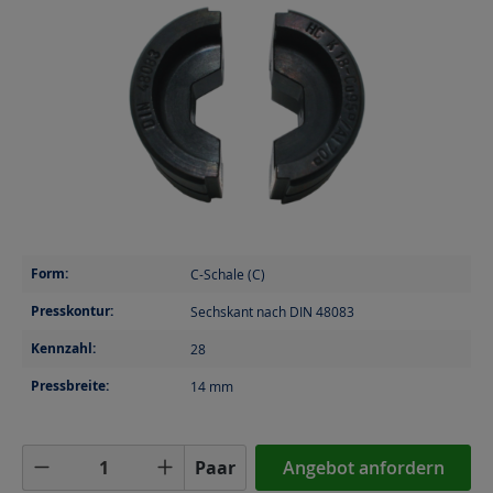
Form:
C-Schale (C)
Presskontur:
Sechskant nach DIN 48083
Kennzahl:
28
Pressbreite:
14
mm
Produkt Anzahl: Gib den gewünschten Wer
Paar
Angebot anfordern