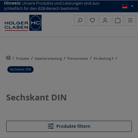
top scroll helper
Hinweis:
Unsere Produkte und Leistungen sind aus­
schließlich für den B2B-Bereich bestimmt.
Warenkorb
Produkte
Kabelverarbeitung
Presseinsätze
Pin-Rastung P
Sechskant DIN
Sechskant DIN
Produkte filtern