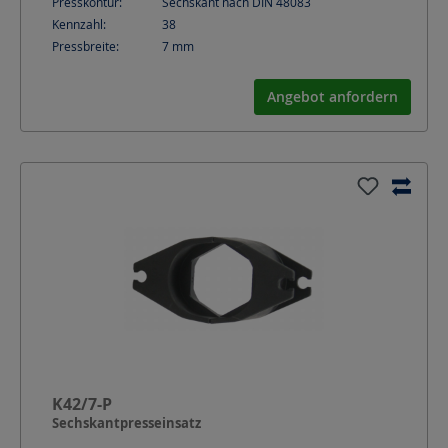
Presskontur:
Sechskant nach DIN 48083
Kennzahl:
38
Pressbreite:
7
mm
Angebot anfordern
K42/7-P
Sechskantpresseinsatz