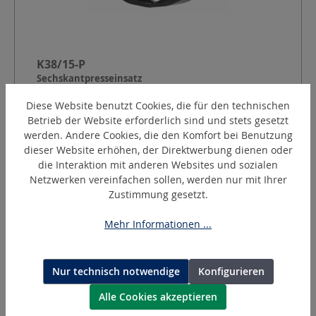
K38/15-P
Sechskantpresseinsatz
Diese Website benutzt Cookies, die für den technischen
Betrieb der Website erforderlich sind und stets gesetzt
Form:
Pin Rastung (P)
werden. Andere Cookies, die den Komfort bei Benutzung
Presskontur:
Sechskant nach DIN 48083
dieser Website erhöhen, der Direktwerbung dienen oder
Kennzahl:
38
die Interaktion mit anderen Websites und sozialen
Pressbreite:
15
mm
Netzwerken vereinfachen sollen, werden nur mit Ihrer
Zustimmung gesetzt.
Angebot anfordern
Mehr Informationen ...
Nur technisch notwendige
Konfigurieren
Alle Cookies akzeptieren