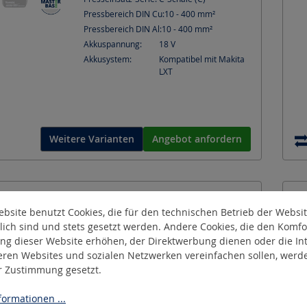
Pressbereich DIN Cu:
10 - 400
mm²
Pressbereich DIN Al:
10 - 400
mm²
Akkuspannung:
18
V
Akkusystem:
Kompatibel mit Makita
LXT
Weitere Varianten
Angebot anfordern
PressMax-C10
bsite benutzt Cookies, die für den technischen Betrieb der Websi
Akku-hydraulisches Presswerkzeug
lich sind und stets gesetzt werden. Andere Cookies, die den Komfo
ng dieser Website erhöhen, der Direktwerbung dienen oder die Int
Typ:
PressMax-C10 Ma
eren Websites und sozialen Netzwerken vereinfachen sollen, werd
er Zustimmung gesetzt.
Presskraft:
100
kN
Presseinsatz-Serie:
C-Schale (C)
ormationen ...