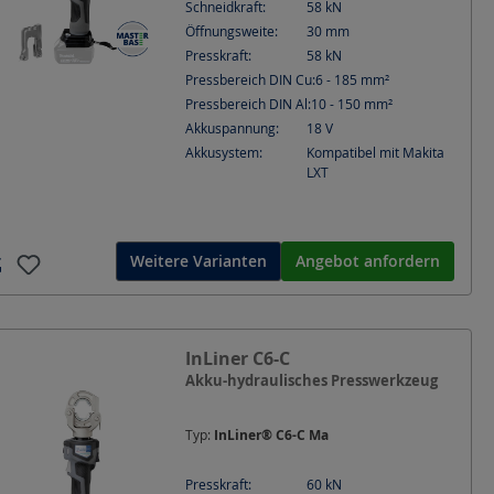
Schneidkraft:
58
kN
Öffnungsweite:
30
mm
Presskraft:
58
kN
Pressbereich DIN Cu:
6 - 185
mm²
Pressbereich DIN Al:
10 - 150
mm²
Akkuspannung:
18
V
Akkusystem:
Kompatibel mit Makita
LXT
Weitere Varianten
Angebot anfordern
InLiner C6-C
Akku-hydraulisches Presswerkzeug
Typ:
InLiner® C6-C Ma
Presskraft:
60
kN