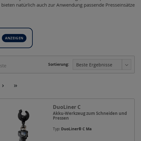
r bieten natürlich auch zur Anwendung passende Presseinsätze
ck
Ausstattung
Hydraulikanschluss
Sortierung:
iste
Pressbereich DIN Cu
Presseinsatz-Serie
eite
DuoLiner C
Akku-Werkzeug zum Schneiden und
Pressen
Typ:
DuoLiner® C Ma