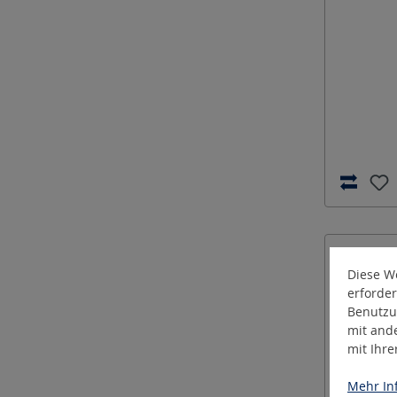
Diese We
erforder
Benutzu
mit and
mit Ihr
Mehr Inf