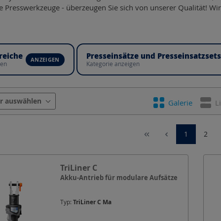
e Presswerkzeuge - überzeugen Sie sich von unserer Qualität! Wi
reiche
Presseinsätze und Presseinsatzsets
gen
Kategorie anzeigen
Akkuspannung
Akkusystem
Arbeitsdru
er auswählen
Galerie
L
Pressbereich DIN 60228 Cu
Pressbereich DIN Al
1
2
Schneidkraft
Werkzeugform
Öffnungsw
TriLiner C
Akku-Antrieb für modulare Aufsätze
Typ:
TriLiner C Ma