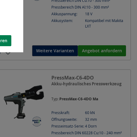
Pressbereich DIN Cu:
10 - 300
mm²
Pressbereich DIN Al:
10 - 300
mm²
Akkuspannung:
18
V
Akkusystem:
Kompatibel mit Makita
LXT
eren
Weitere Varianten
Angebot anfordern
PressMax-C6-4DO
Akku-hydraulisches Presswerkzeug
Typ:
PressMax-C6-4DO Ma
Presskraft:
60
kN
Öffnungsweite:
32
mm
Presseinsatz-Serie:
4 Dorn
Pressbereich DIN 60228 Cu:
10 - 240
mm²