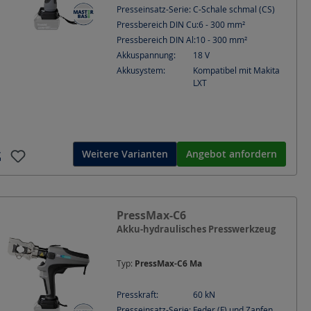
Presseinsatz-Serie:
C-Schale schmal (CS)
Pressbereich DIN Cu:
6 - 300
mm²
Pressbereich DIN Al:
10 - 300
mm²
Akkuspannung:
18
V
Akkusystem:
Kompatibel mit Makita
LXT
Weitere Varianten
Angebot anfordern
PressMax-C6
Akku-hydraulisches Presswerkzeug
Typ:
PressMax-C6 Ma
Presskraft:
60
kN
Presseinsatz-Serie:
Feder (F) und Zapfen