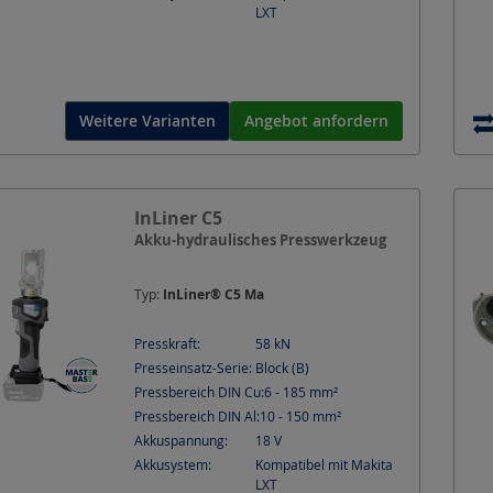
LXT
Weitere Varianten
Angebot anfordern
InLiner C5
Akku-hydraulisches Presswerkzeug
Typ:
InLiner® C5 Ma
Presskraft:
58
kN
Presseinsatz-Serie:
Block (B)
Pressbereich DIN Cu:
6 - 185
mm²
Pressbereich DIN Al:
10 - 150
mm²
Akkuspannung:
18
V
Akkusystem:
Kompatibel mit Makita
LXT