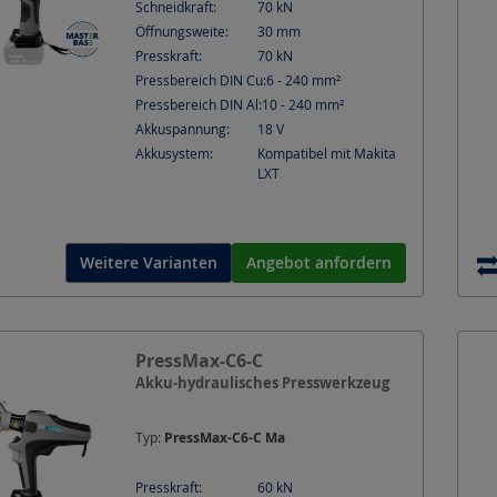
Schneidkraft:
70
kN
Öffnungsweite:
30
mm
Presskraft:
70
kN
Pressbereich DIN Cu:
6 - 240
mm²
Pressbereich DIN Al:
10 - 240
mm²
Akkuspannung:
18
V
Akkusystem:
Kompatibel mit Makita
LXT
Weitere Varianten
Angebot anfordern
PressMax-C6-C
Akku-hydraulisches Presswerkzeug
Typ:
PressMax-C6-C Ma
Presskraft:
60
kN