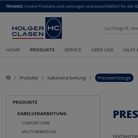
top scroll helper
Hinweis:
Unsere Produkte und Leistungen sind aus­schließlich für den 
PRODUKTE
HOME
SERVICE
ÜBER UNS
HILFE
Produkte
Kabelverarbeitung
Presswerkzeuge
PRODUKTE
PRE
KABELVERARBEITUNG
COMFORT SERIE
MULTI-WERKZEUGE
Hochwertige