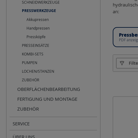
SCHNEIDWERKZEUGE
hydraulisch
PRESSWERKZEUGE
an:
Akkupressen
Handpressen
Pressbe
Pressköpfe
PDF anzei
PRESSEINSÄTZE
KOMBI-SETS
Hersteller
PUMPEN
Filt
LOCHEN/STANZEN
IMPA
ZUBEHÖR
OBERFLÄCHENBEARBEITUNG
Presskraft
FERTIGUNG UND MONTAGE
ZUBEHÖR
SERVICE
ÜBER UNS