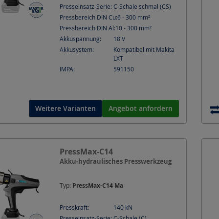
Presseinsatz-Serie:
C-Schale schmal (CS)
Pressbereich DIN Cu:
6 - 300
mm²
Pressbereich DIN Al:
10 - 300
mm²
Akkuspannung:
18
V
Akkusystem:
Kompatibel mit Makita
LXT
IMPA:
591150
Weitere Varianten
Angebot anfordern
PressMax-C14
Akku-hydraulisches Presswerkzeug
Typ:
PressMax-C14 Ma
Presskraft:
140
kN
Presseinsatz-Serie:
C-Schale (C)