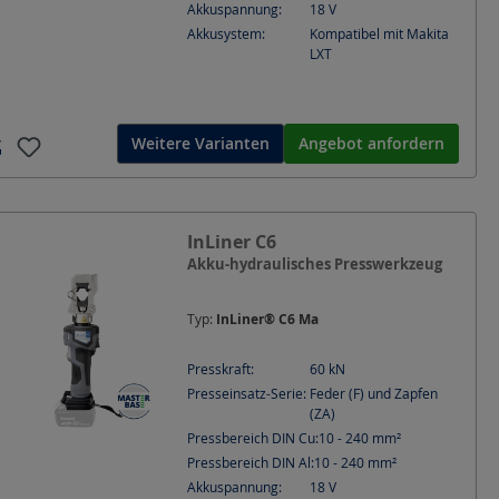
Akkuspannung:
18
V
Akkusystem:
Kompatibel mit Makita
LXT
Weitere Varianten
Angebot anfordern
InLiner C6
Akku-hydraulisches Presswerkzeug
Typ:
InLiner® C6 Ma
Presskraft:
60
kN
Presseinsatz-Serie:
Feder (F) und Zapfen
(ZA)
Pressbereich DIN Cu:
10 - 240
mm²
Pressbereich DIN Al:
10 - 240
mm²
Akkuspannung:
18
V