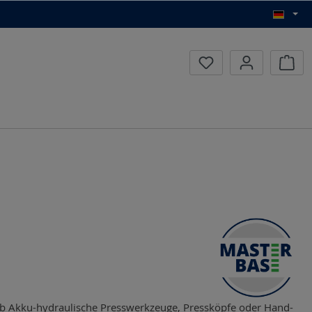
Waren
ob Akku-hydraulische Presswerkzeuge, Pressköpfe oder Hand-