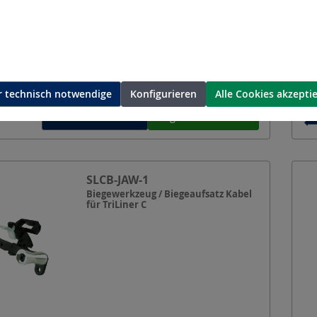
Pressbereich DIN Cu:
10 - 300
mm²
Pressbereich DIN Al:
10 - 300
mm²
Akkuspannung:
18
V
Akkusystem:
Kompatibel mit Makita
LXT
 technisch notwendige
Konfigurieren
Alle Cookies akzepti
Weitere Varianten
Angebot anfordern
SLCB-JAW-1
Biegewerkzeug / Biegeaufsatz Kabel
für TriLiner C