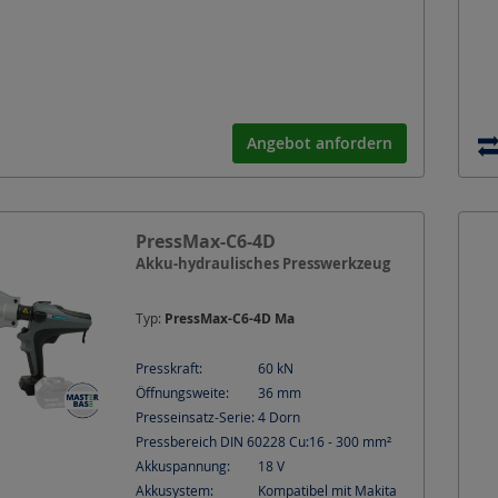
Angebot anfordern
PressMax-C6-4D
Akku-hydraulisches Presswerkzeug
Typ:
PressMax-C6-4D Ma
Presskraft:
60
kN
Öffnungsweite:
36
mm
Presseinsatz-Serie:
4 Dorn
Pressbereich DIN 60228 Cu:
16 - 300
mm²
Akkuspannung:
18
V
Akkusystem:
Kompatibel mit Makita