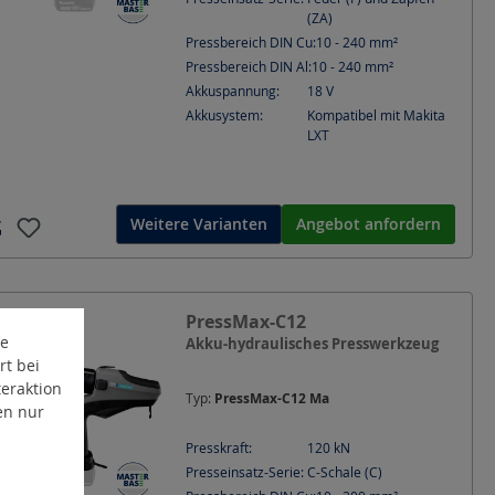
(ZA)
Pressbereich DIN Cu:
10 - 240
mm²
Pressbereich DIN Al:
10 - 240
mm²
Akkuspannung:
18
V
Akkusystem:
Kompatibel mit Makita
LXT
Weitere Varianten
Angebot anfordern
PressMax-C12
te
Akku-hydraulisches Presswerkzeug
rt bei
eraktion
Typ:
PressMax-C12 Ma
en nur
Presskraft:
120
kN
Presseinsatz-Serie:
C-Schale (C)