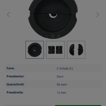
Form:
C-Schale (C)
Presskontur:
Dorn
Querschnitt:
95
mm²
Pressbreite:
12
mm