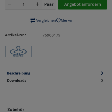
Produkt Anzahl: Gib den gewünschten Wer
Paar
Angebot anfordern
 Vergleichen
Merken
Artikel-Nr.:
76900179
Beschreibung
Downloads
Produktgalerie überspringen
Zubehör