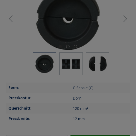
Form:
C-Schale (C)
Presskontur:
Dorn
Querschnitt:
120
mm²
Pressbreite:
12
mm