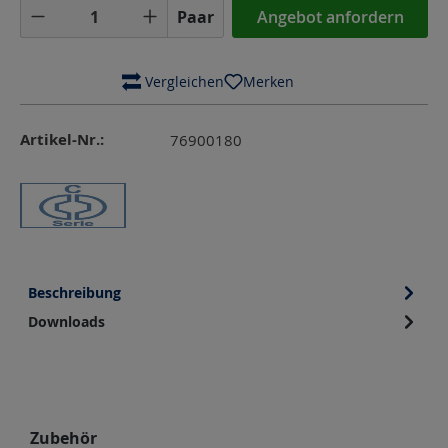
Produkt Anzahl: Gib den gewünschten Wer
Paar
Angebot anfordern
 Vergleichen
Merken
Artikel-Nr.:
76900180
Beschreibung
Downloads
Produktgalerie überspringen
Zubehör