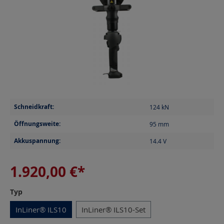
Schneidkraft:
124
kN
Öffnungsweite:
95
mm
Akkuspannung:
14.4
V
1.920,00 €*
auswählen
Typ
InLiner® ILS10
InLiner® ILS10-Set