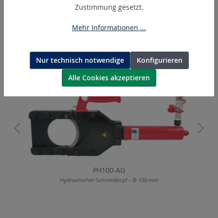
Akku Lithium-Ionen 14,4 V
Zustimmung gesetzt.
Mehr Informationen ...
Produktgalerie überspringen
Ähnliche Artikel
Nur technisch notwendige
Konfigurieren
Alle Cookies akzeptieren
PH100-AG
Hydraulischer Schneidkopf - Ø 100 mm