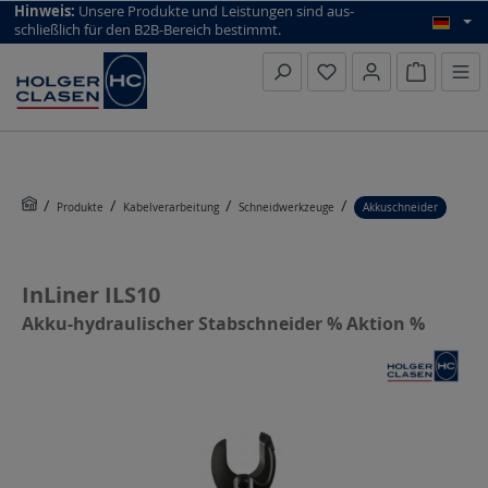
top scroll helper
Hinweis:
Unsere Produkte und Leistungen sind aus­
schließlich für den B2B-Bereich bestimmt.
Warenkorb
Produkte
Kabelverarbeitung
Schneidwerkzeuge
Akkuschneider
InLiner ILS10
Akku-hydraulischer Stabschneider % Aktion %
Bildergalerie überspringen