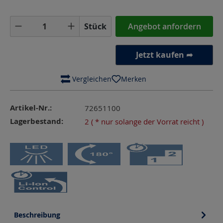
Produkt Anzahl: Gib den gewünschten Wer
Stück
Angebot anfordern
Jetzt kaufen ➦
 Vergleichen
Merken
Artikel-Nr.:
72651100
Lagerbestand:
2
( * nur solange der Vorrat reicht )
Beschreibung