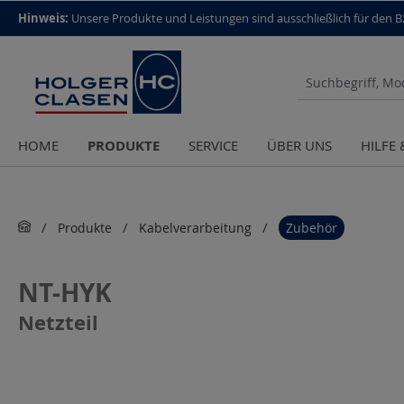
top scroll helper
Hinweis:
Unsere Produkte und Leistungen sind aus­schließlich für den 
PRODUKTE
HOME
SERVICE
ÜBER UNS
HILFE
Produkte
Kabelverarbeitung
Zubehör
NT-HYK
Netzteil
Bildergalerie überspringen