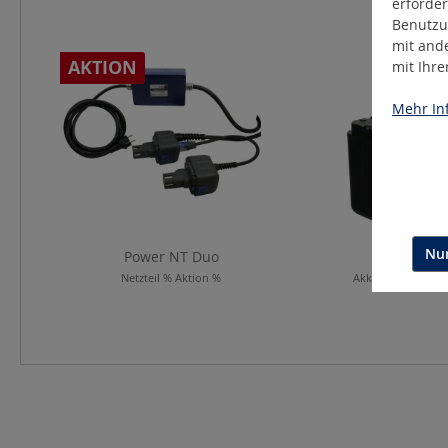
erforder
Benutzu
Produktgalerie überspringen
mit and
AKTION
mit Ihr
Mehr Inf
Nur
Power NT Duo
IPP-40
Netzteil % Aktion %
Akku Lithium-Ione