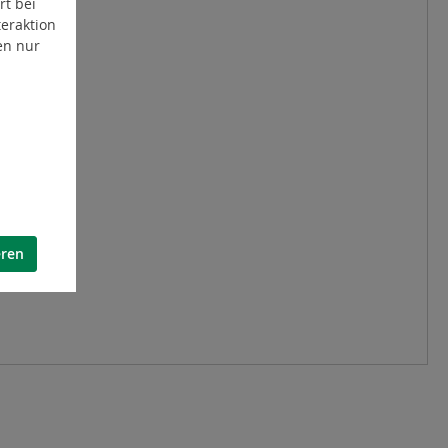
rt bei
eraktion
en nur
eren