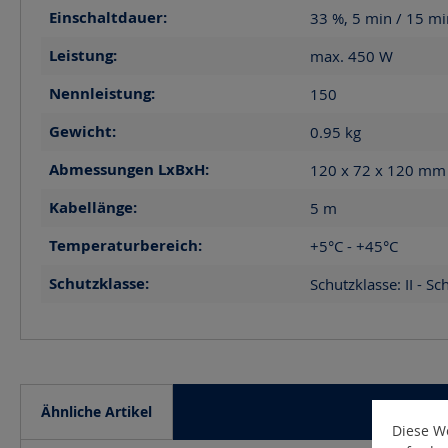
Einschaltdauer:
33 %, 5 min / 15 mi
Leistung:
max. 450
W
Nennleistung:
150
Gewicht:
0.95
kg
Abmessungen LxBxH:
120 x 72 x 120
mm
Kabellänge:
5
m
Temperaturbereich:
+5°C - +45°C
Schutzklasse:
Schutzklasse: II - Sc
Ähnliche Artikel
Diese We