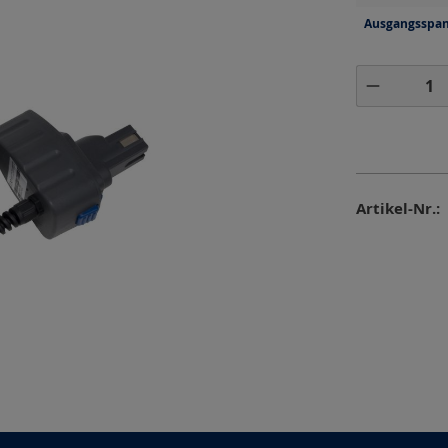
Ausgangsspa
Produkt 
Artikel-Nr.: