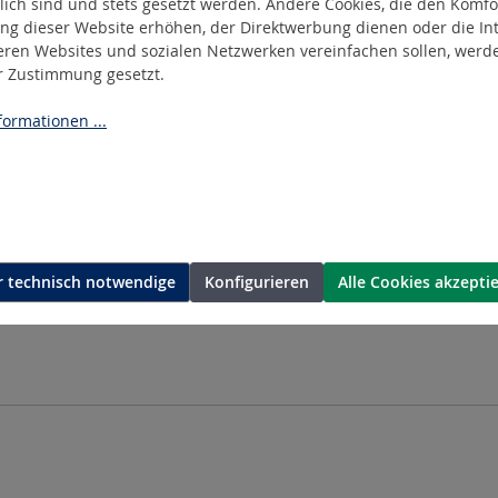
lich sind und stets gesetzt werden. Andere Cookies, die den Komfo
ng dieser Website erhöhen, der Direktwerbung dienen oder die Int
eren Websites und sozialen Netzwerken vereinfachen sollen, werd
er Zustimmung gesetzt.
ormationen ...
 technisch notwendige
Konfigurieren
Alle Cookies akzepti
BAT-30
n 14,4 V
Akku NiMH 14,4 V