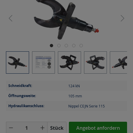
Schneidkraft:
124
kN
Öffnungsweite:
105
mm
Hydraulikanschluss:
Nippel CEJN Serie 115
Produkt Anzahl: Gib den gewünschten Wer
Stück
Angebot anfordern