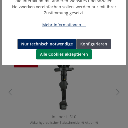
die Interaktion mit anderen Websites und sozialen
Netzwerken vereinfachen sollen, werden nur mit Ihrer
Zustimmung gesetzt.
AP550-05
Akku-hydraulische Pumpe 700 bar
Mehr Informationen ...
Nur technisch notwendige
Konfigurieren
Produktgalerie überspringen
Ähnliche Artikel
Alle Cookies akzeptieren
AKTION
InLiner ILS10
Akku-hydraulischer Stabschneider % Aktion %