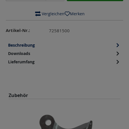
 Vergleichen
Merken
Artikel-Nr.:
72581500
Beschreibung
Downloads
Lieferumfang
Produktgalerie überspringen
Zubehör