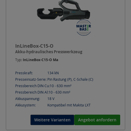
InLineBox-C15-O
Akku-hydraulisches Presswerkzeug
Typ:
InLineBox-C15-O Ma
Presskraft:
134
kN
Presseinsatz-Serie:
Pin Rastung (P), C-Schale (C)
Pressbereich DIN Cu:
10 - 630
mm²
Pressbereich DIN Al:
10 - 630
mm²
Akkuspannung:
18
V
Akkusystem:
Kompatibel mit Makita LXT
Weitere Varianten
Angebot anfordern