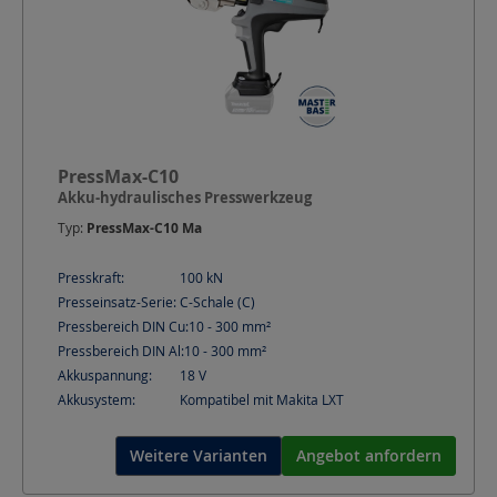
PressMax-C10
Akku-hydraulisches Presswerkzeug
Typ:
PressMax-C10 Ma
Presskraft:
100
kN
Presseinsatz-Serie:
C-Schale (C)
Pressbereich DIN Cu:
10 - 300
mm²
Pressbereich DIN Al:
10 - 300
mm²
Akkuspannung:
18
V
Akkusystem:
Kompatibel mit Makita LXT
Weitere Varianten
Angebot anfordern