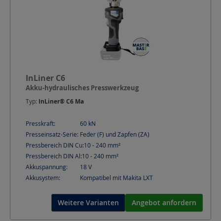
InLiner C6
Akku-hydraulisches Presswerkzeug
Typ:
InLiner® C6 Ma
Presskraft:
60
kN
Presseinsatz-Serie:
Feder (F) und Zapfen (ZA)
Pressbereich DIN Cu:
10 - 240
mm²
Pressbereich DIN Al:
10 - 240
mm²
Akkuspannung:
18
V
Akkusystem:
Kompatibel mit Makita LXT
Weitere Varianten
Angebot anfordern