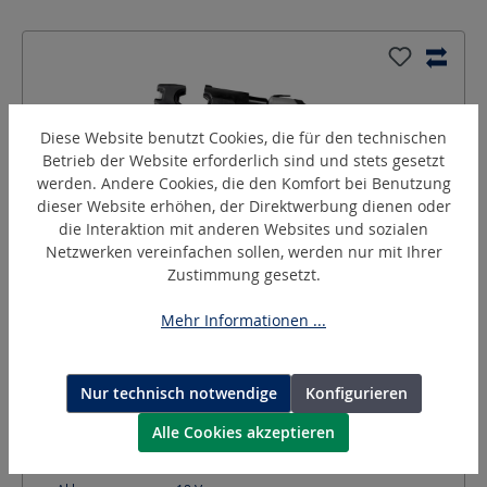
Diese Website benutzt Cookies, die für den technischen
Betrieb der Website erforderlich sind und stets gesetzt
werden. Andere Cookies, die den Komfort bei Benutzung
dieser Website erhöhen, der Direktwerbung dienen oder
die Interaktion mit anderen Websites und sozialen
Netzwerken vereinfachen sollen, werden nur mit Ihrer
Zustimmung gesetzt.
PressMax-C12
Akku-hydraulisches Presswerkzeug
Mehr Informationen ...
Typ:
PressMax-C12 Ma
Nur technisch notwendige
Konfigurieren
Presskraft:
120
kN
Presseinsatz-Serie:
C-Schale (C)
Alle Cookies akzeptieren
Pressbereich DIN Cu:
10 - 300
mm²
Pressbereich DIN Al:
10 - 300
mm²