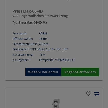
PressMax-C6-4D
Akku-hydraulisches Presswerkzeug
Typ:
PressMax-C6-4D Ma
Presskraft:
60
kN
Öffnungsweite:
36
mm
Presseinsatz-Serie:
4 Dorn
Pressbereich DIN 60228 Cu:
16 - 300
mm²
Akkuspannung:
18
V
Akkusystem:
Kompatibel mit Makita LXT
Weitere Varianten
Angebot anfordern