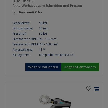
DuoLiner C
Akku-Werkzeug zum Schneiden und Pressen
Typ:
DuoLiner® C Ma
Schneidkraft:
58
kN
Öffnungsweite:
30
mm
Presskraft:
58
kN
Pressbereich DIN Cu:
6 - 185
mm²
Pressbereich DIN Al:
10 - 150
mm²
Akkuspannung:
18
V
Akkusystem:
Kompatibel mit Makita LXT
Weitere Varianten
Angebot anfordern