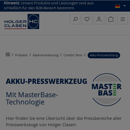
top scroll helper
Hinweis:
Unsere Produkte und Leistungen sind aus­
schließlich für den B2B-Bereich bestimmt.
Warenkorb
Produkte
Kabelverarbeitung
Comfort Serie
Akku-Presswerkzeug
AKKU-PRESSWERKZEUG
Mit MasterBase-
Technologie
Hier finden Sie eine Übersicht über die Pressbereiche aller
Presswerkzeuge von Holger Clasen: