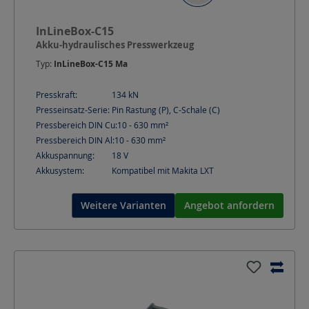
InLineBox-C15
Akku-hydraulisches Presswerkzeug
Typ:
InLineBox-C15 Ma
Presskraft:
134
kN
Presseinsatz-Serie:
Pin Rastung (P), C-Schale (C)
Pressbereich DIN Cu:
10 - 630
mm²
Pressbereich DIN Al:
10 - 630
mm²
Akkuspannung:
18
V
Akkusystem:
Kompatibel mit Makita LXT
Weitere Varianten
Angebot anfordern