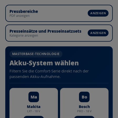
Pressbereiche
PDF anzeigen
Presseinsätze und Presseinsatzsets
Kategorie anzeigen
MASTERBASE-TECHNOLOGIE
Akku-System wählen
Filtern Sie die Comfort-Serie direkt nach der
passenden Akku-Aufnahme.
Ma
Bo
Makita
Bosch
LXT - 18 V
PRO - 18 V