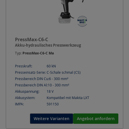
PressMax-C6-C
Akku-hydraulisches Presswerkzeug
Typ:
PressMax-C6-C Ma
Presskraft:
60
kN
Presseinsatz-Serie:
C-Schale schmal (CS)
Pressbereich DIN Cu:
6 - 300
mm²
Pressbereich DIN Al:
10 - 300
mm²
Akkuspannung:
18
V
Akkusystem:
Kompatibel mit Makita LXT
IMPA:
591150
Weitere Varianten
Angebot anfordern