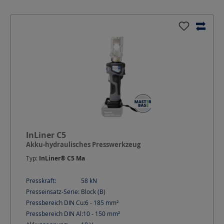
InLiner C5
Akku-hydraulisches Presswerkzeug
Typ:
InLiner® C5 Ma
Presskraft:
58
kN
Presseinsatz-Serie:
Block (B)
Pressbereich DIN Cu:
6 - 185
mm²
Pressbereich DIN Al:
10 - 150
mm²