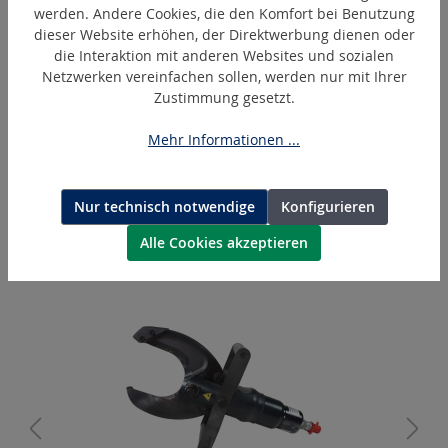
werden. Andere Cookies, die den Komfort bei Benutzung
dieser Website erhöhen, der Direktwerbung dienen oder
die Interaktion mit anderen Websites und sozialen
Netzwerken vereinfachen sollen, werden nur mit Ihrer
Zustimmung gesetzt.
Mehr Informationen ...
BL1850B
Makita Akku Lithium-Ionen 18 V
Nur technisch notwendige
Konfigurieren
Alle Cookies akzeptieren
Produktgalerie überspringen
Ähnliche Artikel