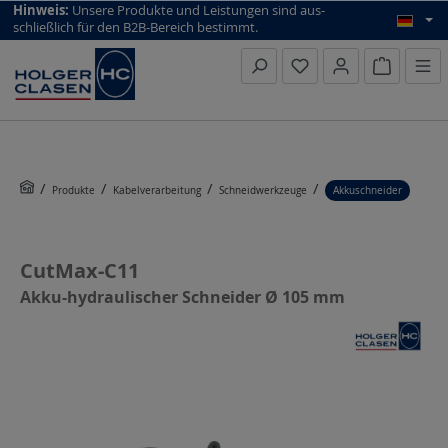
top scroll helper
Hinweis:
Unsere Produkte und Leistungen sind aus­
schließlich für den B2B-Bereich bestimmt.
Warenkorb
Produkte
Kabelverarbeitung
Schneidwerkzeuge
Akkuschneider
CutMax-C11
Akku-hydraulischer Schneider Ø 105 mm
Bildergalerie überspringen