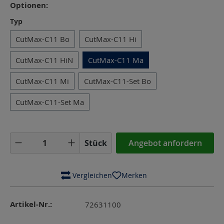
Optionen:
auswählen
Typ
CutMax-C11 Bo
CutMax-C11 Hi
CutMax-C11 HiN
CutMax-C11 Ma
CutMax-C11 Mi
CutMax-C11-Set Bo
CutMax-C11-Set Ma
Produkt Anzahl: Gib den gewünschten Wer
Stück
Angebot anfordern
 Vergleichen
Merken
Artikel-Nr.:
72631100