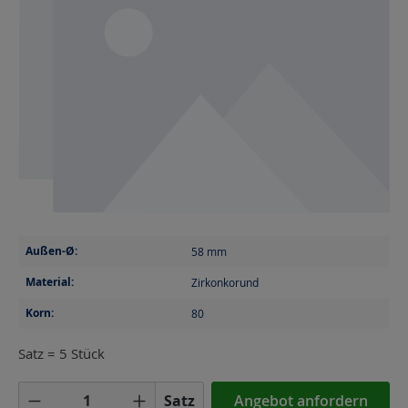
Außen-Ø:
58
mm
Material:
Zirkonkorund
Korn:
80
Satz = 5 Stück
Produkt Anzahl: Gib den gewünschten Wer
Satz
Angebot anfordern