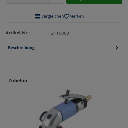
 Vergleichen
Merken
Artikel-Nr.:
12110063
Beschreibung
Produktgalerie überspringen
Zubehör