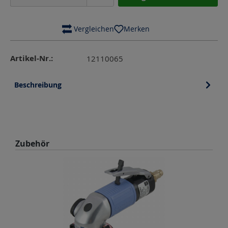
 Vergleichen
Merken
Artikel-Nr.:
12110065
Beschreibung
Produktgalerie überspringen
Zubehör