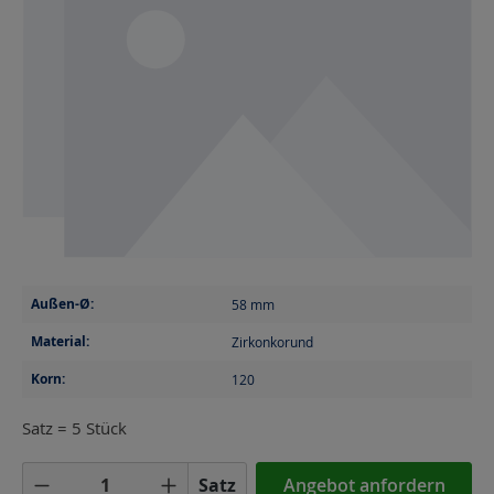
Außen-Ø:
58
mm
Material:
Zirkonkorund
Korn:
120
Satz = 5 Stück
Produkt Anzahl: Gib den gewünschten Wer
Satz
Angebot anfordern