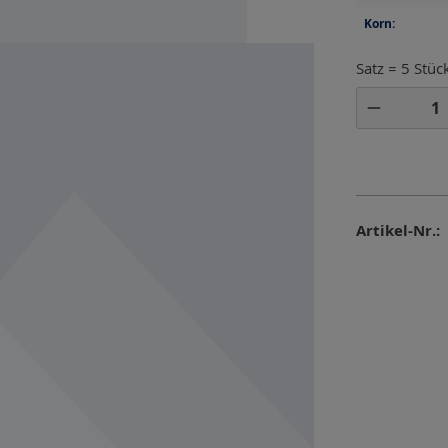
Korn:
Satz = 5 Stüc
Produkt 
Artikel-Nr.: