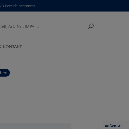
B2B-Bereich bestimmt.
 & KONTAKT
iben
Außen-Ø: