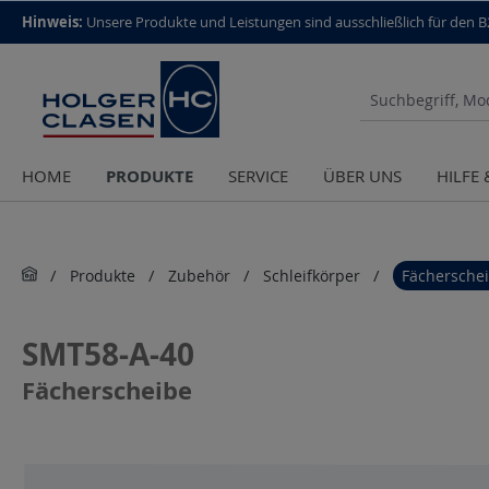
top scroll helper
Hinweis:
Unsere Produkte und Leistungen sind aus­schließlich für den 
PRODUKTE
HOME
SERVICE
ÜBER UNS
HILFE
Produkte
Zubehör
Schleifkörper
Fächersche
SMT58-A-40
Fächerscheibe
Bildergalerie überspringen