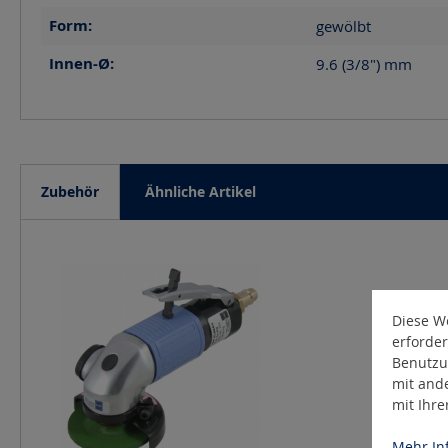
Form:
gewölbt
Innen-Ø:
9.6 (3/8")
mm
Zubehör
Ähnliche Artikel
Produktgalerie überspringen
Diese We
erforder
Benutzu
mit and
mit Ihr
Mehr Inf