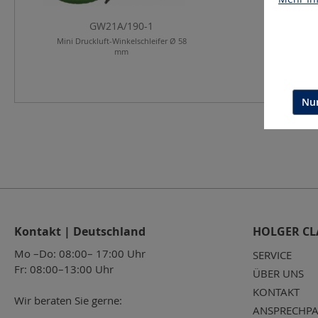
GW21A/190-1
Mini Druckluft-Winkelschleifer Ø 58
mm
Nur
Kontakt | Deutschland
HOLGER CL
Mo –Do: 08:00– 17:00 Uhr
SERVICE
Fr: 08:00–13:00 Uhr
ÜBER UNS
KONTAKT
Wir beraten Sie gerne:
ANSPRECHPA