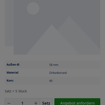
Außen-Ø:
58
mm
Material:
Zirkonkorund
Korn:
40
Satz = 5 Stück
Produkt Anzahl: Gib den gewünschten Wer
Satz
Angebot anfordern