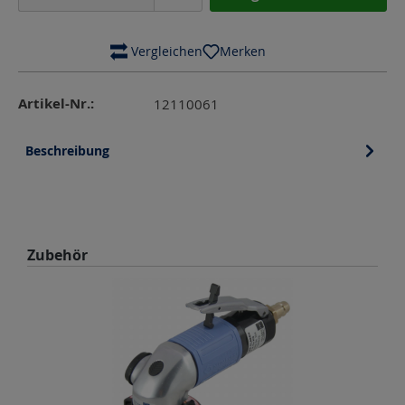
 Vergleichen
Merken
Artikel-Nr.:
12110061
Beschreibung
Produktgalerie überspringen
Zubehör