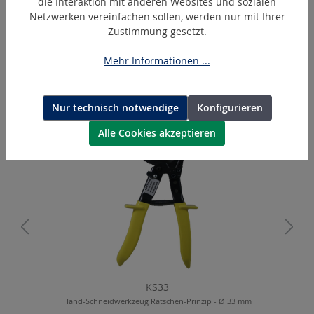
die Interaktion mit anderen Websites und sozialen
Netzwerken vereinfachen sollen, werden nur mit Ihrer
Zustimmung gesetzt.
BL1850B
Makita Akku Lithium-Ionen 18 V
Mehr Informationen ...
Nur technisch notwendige
Konfigurieren
Produktgalerie überspringen
Ähnliche Artikel
Alle Cookies akzeptieren
KS33
Hand-Schneidwerkzeug Ratschen-Prinzip - Ø 33 mm