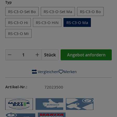
auswählen
Typ
RS-C3-O-Set Bo
RS-C3-O-Set Ma
RS-C3-O Bo
RS-C3-O Hi
RS-C3-O HiN
RS-C3-O Ma
RS-C3-O Mi
Produkt Anzahl: Gib den gewünschten Wer
Stück
Angebot anfordern
 Vergleichen
Merken
Artikel-Nr.:
72023500