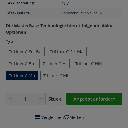
Akkuspannung:
18
V
Akkusystem:
Kompatibel mit Makita LXT
Die MasterBase-Technologie bietet folgende Akku-
Optionen:
auswählen
Typ
TriLiner C-Set Bo
TriLiner C-Set Ma
TriLiner C Bo
TriLiner C Hi
TriLiner C HiN
TriLiner C Ma
TriLiner C Mi
Produkt Anzahl: Gib den gewünschten Wer
Stück
Angebot anfordern
 Vergleichen
Merken