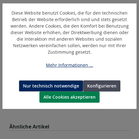
Diese Website benutzt Cookies, die für den technischen
Produktgalerie überspringen
Zubehör
Betrieb der Website erforderlich sind und stets gesetzt
werden. Andere Cookies, die den Komfort bei Benutzung
N
dieser Website erhöhen, der Direktwerbung dienen oder
die Interaktion mit anderen Websites und sozialen
Netzwerken vereinfachen sollen, werden nur mit Ihrer
Zustimmung gesetzt.
Mehr Informationen ...
Nur technisch notwendige
Konfigurieren
SL-6CJ
Alle Cookies akzeptieren
Presskopf / Pressaufsatz für TriLiner C
Produktgalerie überspringen
Ähnliche Artikel