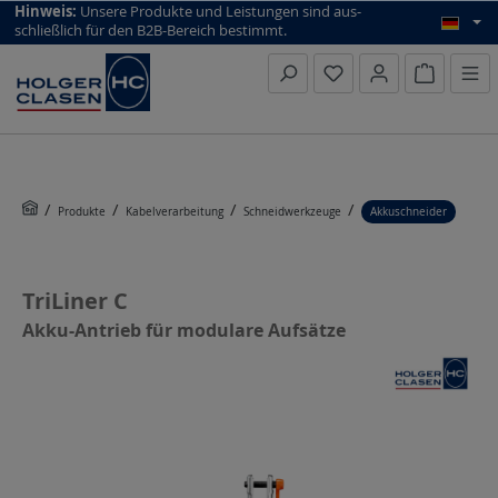
top scroll helper
Hinweis:
Unsere Produkte und Leistungen sind aus­
schließlich für den B2B-Bereich bestimmt.
Warenkorb
Produkte
Kabelverarbeitung
Schneidwerkzeuge
Akkuschneider
TriLiner C
Akku-Antrieb für modulare Aufsätze
Bildergalerie überspringen