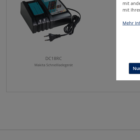
mit and
mit Ihr
Mehr Inf
DC18RC
Makita Schnellladegerät
Nur