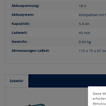
Akkuspannung:
18
V
Akkusystem:
Kompatibel mit 
Kapazität:
5.0
Ah
Ladezeit:
45
min
Gewicht:
0.64
kg
Abmessungen LxBxH:
115 x 75 x 67
m
Zubehör
Diese We
Produktgalerie überspringen
erforder
Benutzu