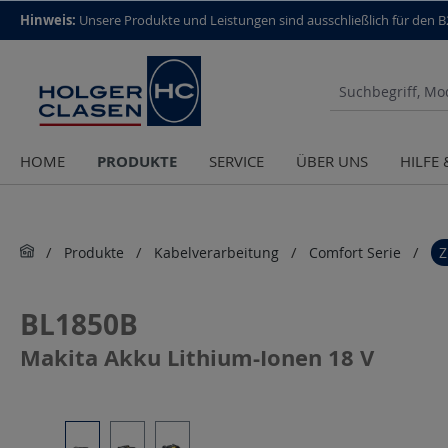
top scroll helper
Hinweis:
Unsere Produkte und Leistungen sind aus­schließlich für den 
PRODUKTE
HOME
SERVICE
ÜBER UNS
HILFE
Produkte
Kabelverarbeitung
Comfort Serie
Z
BL1850B
Makita Akku Lithium-Ionen 18 V
Bildergalerie überspringen