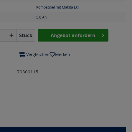
Kompatibel mit Makita LXT
5.0
Ah
Anzahl: Gib den gewünschten Wert ein o
Stück
Angebot anfordern
 Vergleichen
Merken
79300115