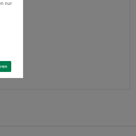
en nur
eren