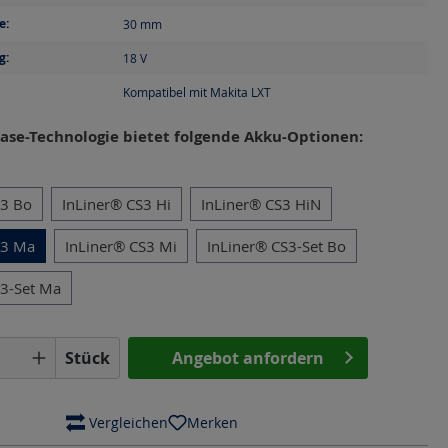
e:
30
mm
g:
18
V
Kompatibel mit Makita LXT
ase-Technologie bietet folgende Akku-Optionen:
en
S3 Bo
InLiner® CS3 Hi
InLiner® CS3 HiN
S3 Ma
InLiner® CS3 Mi
InLiner® CS3-Set Bo
S3-Set Ma
Anzahl: Gib den gewünschten Wert ein o
Stück
Angebot anfordern
 Vergleichen
Merken