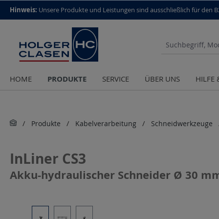
top scroll helper
Hinweis:
Unsere Produkte und Leistungen sind aus­schließlich für den 
PRODUKTE
HOME
SERVICE
ÜBER UNS
HILFE
Produkte
Kabelverarbeitung
Schneidwerkzeuge
InLiner CS3
Akku-hydraulischer Schneider Ø 30 m
Bildergalerie überspringen