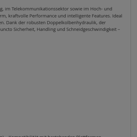
ung, im Telekommunikationssektor sowie im Hoch- und
, kraftvolle Performance und intelligente Features. Ideal
ssen. Dank der robusten Doppelkolbenhydraulik, der
uncto Sicherheit, Handling und Schneidgeschwindigkeit –
on)
–
Kompatibilit
ä
t mit bestehenden Plattformen