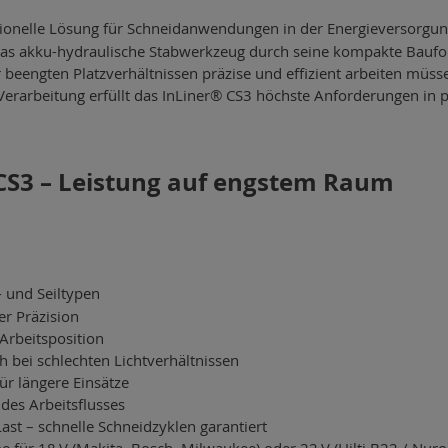
ssionelle Lösung für Schneidanwendungen in der Energieversorg
 das akku-hydraulische Stabwerkzeug durch seine kompakte Bauform
er beengten Platzverhältnissen präzise und effizient arbeiten mü
rarbeitung erfüllt das InLiner® CS3 höchste Anforderungen in p
CS3 – Leistung auf engstem Raum
- und Seiltypen
er Präzision
Arbeitsposition
h bei schlechten Lichtverhältnissen
r längere Einsätze
des Arbeitsflusses
st – schnelle Schneidzyklen garantiert
e für 18
V (Makita, Bosch, Milwaukee) oder 22
V (Hilti B22 / Nur