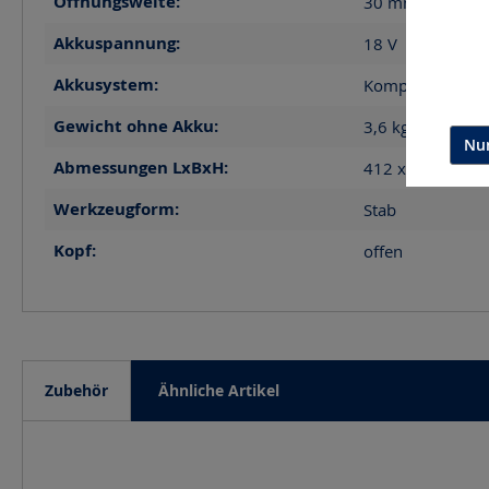
Öffnungsweite:
30
mm
Akkuspannung:
18
V
Akkusystem:
Kompatibel mit 
Gewicht ohne Akku:
3,6
kg
Nur
Abmessungen LxBxH:
412 x 76 x 109
Werkzeugform:
Stab
Kopf:
offen
Zubehör
Ähnliche Artikel
Produktgalerie überspringen