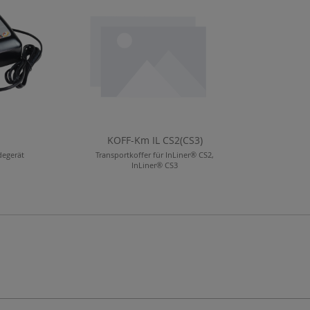
C
KOFF-Km IL CS2(CS3)
degerät
Transportkoffer für InLiner® CS2,
InLiner® CS3