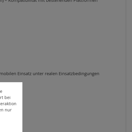
n mobilen Einsatz unter realen Einsatzbedingungen
te
rt bei
eraktion
en nur