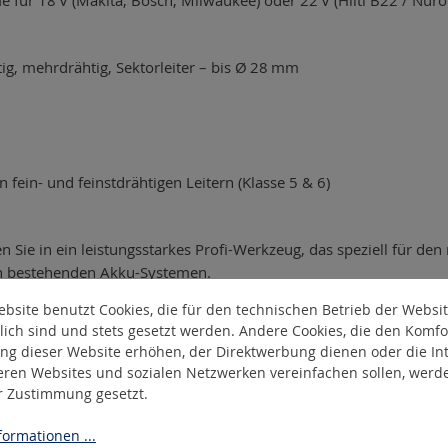
tig, mehrdrähtig, Sektorleiter – bis Ø
28
mm
n fein- und feinstdrähtigen Leitern (Klasse 5 & 6)
n Sie in ein leistungsstarkes Profi-Werkzeug, das speziell für de
ren bestehenden Akku-Systemen.
bsite benutzt Cookies, die für den technischen Betrieb der Websi
tung ist empfehlenswert.
lich sind und stets gesetzt werden. Andere Cookies, die den Komfo
ng dieser Website erhöhen, der Direktwerbung dienen oder die Int
eren Websites und sozialen Netzwerken vereinfachen sollen, werd
er Zustimmung gesetzt.
ormationen ...