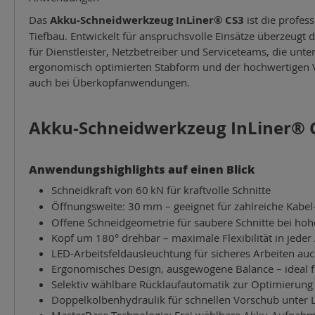
Das
Akku-Schneidwerkzeug InLiner® CS3
ist die profe
Tiefbau. Entwickelt für anspruchsvolle Einsätze überzeugt
für Dienstleister, Netzbetreiber und Serviceteams, die unt
ergonomisch optimierten Stabform und der hochwertigen Ve
auch bei Überkopfanwendungen.
Akku-Schneidwerkzeug InLiner® 
Anwendungshighlights auf einen Blick
Schneidkraft von 60
kN f
ü
r kraftvolle Schnitte
Öffnungsweite: 30
mm
–
geeignet f
ü
r zahlreiche Kabel
Offene Schneidgeometrie für saubere Schnitte bei hoh
Kopf um 180° drehbar – maximale Flexibilität in jeder 
LED-Arbeitsfeldausleuchtung für sicheres Arbeiten auc
Ergonomisches Design, ausgewogene Balance – ideal fü
Selektiv wählbare Rücklaufautomatik zur Optimierung 
Doppelkolbenhydraulik für schnellen Vorschub unter La
MasterBase-Technologie: Frei wählbare Akku-Aufnahm