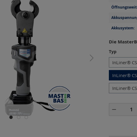
Öffnungsweit
Akkuspannun
Akkusystem:
Die MasterB
auswähl
Typ
InLiner® C
InLiner® C
InLiner® C
Produkt 