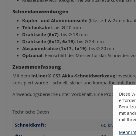
Schneidanwendungen
Kupfer- und Aluminiumseile
(Klasse 1 & 2): eindräh
Telefonkabel
: bis Ø
20
mm
Drahtseile (6x7)
: bis Ø
18
mm
Drahtseile (6x12, 6x19)
: bis Ø
24
mm
Abspanndrähte (1x17, 1x19)
: bis Ø
20
mm
Optional
: Feinschliff der Messer für das Schneiden vo
Zusammenfassung
Mit dem
InLiner® CS3 Akku-Schneidwerkzeug
investiere
konzipiert wurde – schnell, sicher und kompatibel mit Ih
Diese We
Anwendungsbereiche unter Vorbehalt. Eine Probe-Verarbei
erforder
Benutzu
Technische Daten
mit and
mit Ihr
Schneidkraft:
60
kN
Mehr Inf