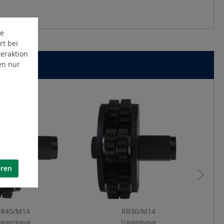
te
rt bei
eraktion
en nur
eren
RR45/M14
RR30/M14
räswerkzeug
Fräswerkzeug