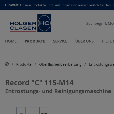
top scroll helper
Hinweis:
Unsere Produkte und Leistungen sind aus­schließlich für den 
PRODUKTE
HOME
SERVICE
ÜBER UNS
HILFE
Produkte
Oberflächenbearbeitung
Entrostungsw
Record "C" 115-M14
Entrostungs- und Reinigungsmaschine
Bildergalerie überspringen