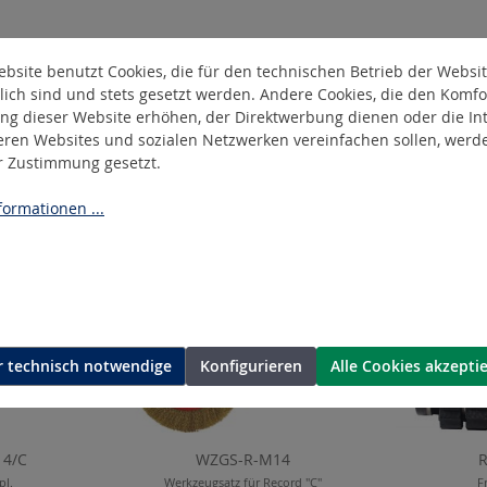
bsite benutzt Cookies, die für den technischen Betrieb der Websi
lich sind und stets gesetzt werden. Andere Cookies, die den Komfo
ng dieser Website erhöhen, der Direktwerbung dienen oder die Int
eren Websites und sozialen Netzwerken vereinfachen sollen, werd
er Zustimmung gesetzt.
ormationen ...
 technisch notwendige
Konfigurieren
Alle Cookies akzepti
4/C
WZGS-R-M14
pl.
Werkzeugsatz für Record "C"
F