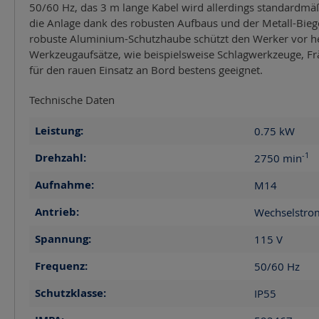
50/60 Hz, das 3 m lange Kabel wird allerdings standardmäß
die Anlage dank des robusten Aufbaus und der Metall-Bieg
robuste Aluminium-Schutzhaube schützt den Werker vor he
Werkzeugaufsätze, wie beispielsweise Schlagwerkzeuge, Frä
für den rauen Einsatz an Bord bestens geeignet.
Technische Daten
Leistung:
0.75
kW
-1
Drehzahl:
2750
min
Aufnahme:
M14
Antrieb:
Wechselstro
Spannung:
115
V
Frequenz:
50/60
Hz
Schutzklasse:
IP55