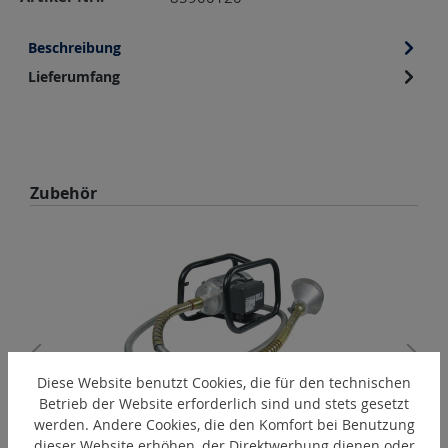
Beschreibung
Lieferumfang
Produktgalerie überspringen
Zubehör
Diese Website benutzt Cookies, die für den technischen
Betrieb der Website erforderlich sind und stets gesetzt
werden. Andere Cookies, die den Komfort bei Benutzung
Record "C" 115-M14
dieser Website erhöhen, der Direktwerbung dienen oder