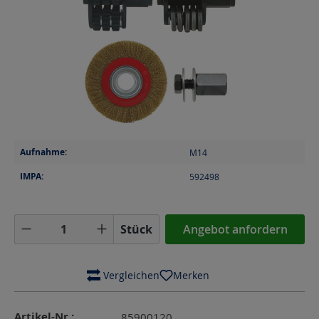
Aufnahme:
M14
IMPA:
592498
Produkt Anzahl: Gib den gewünschten Wer
Stück
Angebot anfordern
 Vergleichen
Merken
Artikel-Nr.:
85900120