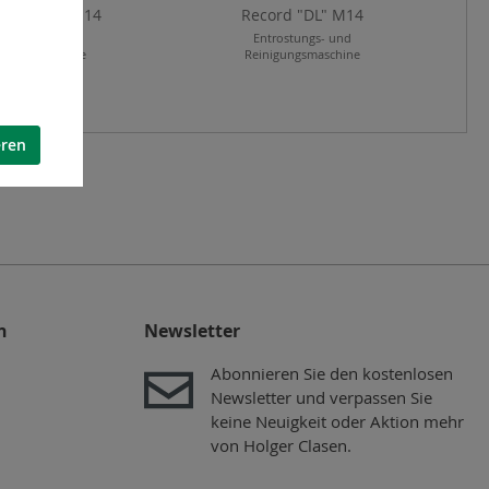
d "C" 400-M14
Record "DL" M14
rostungs- und
Entrostungs- und
igungsmaschine
Reinigungsmaschine
eren
n
Newsletter
Abonnieren Sie den kostenlosen
Newsletter und verpassen Sie
keine Neuigkeit oder Aktion mehr
von Holger Clasen.