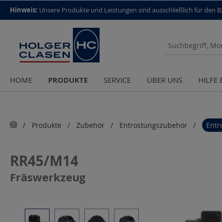
top scroll helper
Hinweis:
Unsere Produkte und Leistungen sind aus­schließlich für den 
PRODUKTE
HOME
SERVICE
ÜBER UNS
HILFE
Produkte
Zubehör
Entrostungszubehör
Entr
RR45/M14
Fräswerkzeug
Bildergalerie überspringen