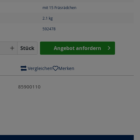
mit 15 Fräsrädchen
2.1
kg
592478
Anzahl: Gib den gewünschten Wert ein o
Stück
Angebot anfordern
 Vergleichen
Merken
85900110