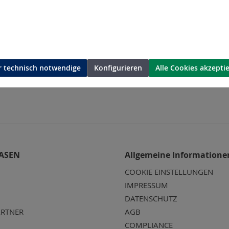
15-M14
Record "C" 230-M14
Recor
 und
Entrostungs- und
Ent
chine
Reinigungsmaschine
Rein
 technisch notwendige
Konfigurieren
Alle Cookies akzepti
ASEN
Allgemeine Informatione
COOKIE EINSTELLUNGEN
IMPRESSUM
DATENSCHUTZ
RTNER
AGB
COMPLIANCE