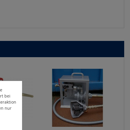
te
rt bei
eraktion
en nur