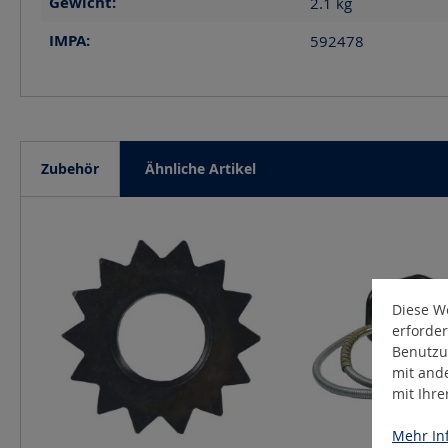
Gewicht:
2.1
kg
IMPA:
592478
Zubehör
Ähnliche Artikel
Produktgalerie überspringen
Diese We
erforder
Benutzu
mit and
mit Ihr
Mehr Inf