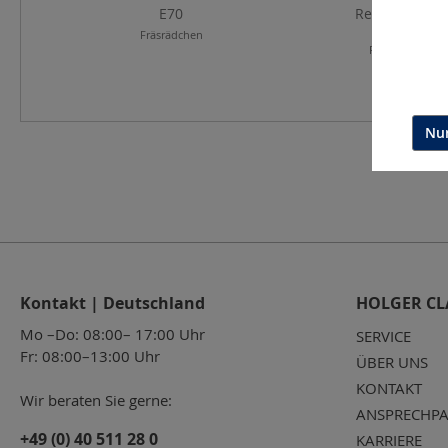
E70
Record "C" 1
Fräsrädchen
Entrostungs-
Reinigungsmas
Nur
Kontakt | Deutschland
HOLGER CL
Mo –Do: 08:00– 17:00 Uhr
SERVICE
Fr: 08:00–13:00 Uhr
ÜBER UNS
KONTAKT
Wir beraten Sie gerne:
ANSPRECHPA
+49 (0) 40 511 28 0
KARRIERE