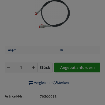
Länge:
10
m
Produkt Anzahl: Gib den gewünschten Wer
Stück
Angebot anfordern
 Vergleichen
Merken
Artikel-Nr.:
79500013