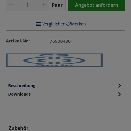
Produkt Anzahl: Gib den gewünschten Wer
Paar
Angebot anfordern
 Vergleichen
Merken
Artikel-Nr.:
76900480
Beschreibung
Downloads
Produktgalerie überspringen
Zubehör