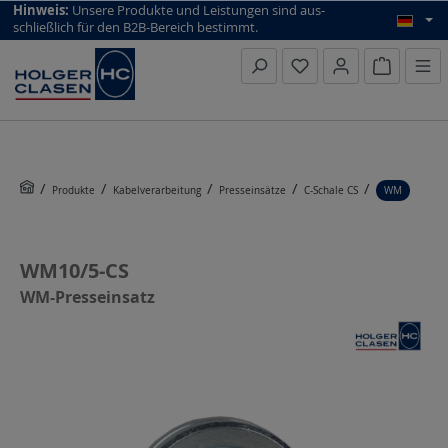
top scroll helper
Hinweis:
Unsere Produkte und Leistungen sind aus­
schließlich für den B2B-Bereich bestimmt.
Warenkorb
Produkte
Kabelverarbeitung
Presseinsätze
C-Schale CS
WM
WM10/5-CS
WM-Presseinsatz
Bildergalerie überspringen