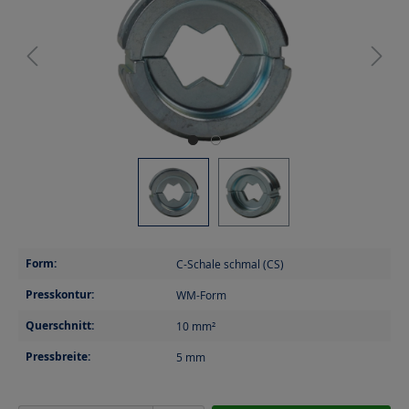
Form:
C-Schale schmal (CS)
Presskontur:
WM-Form
Querschnitt:
10
mm²
Pressbreite:
5
mm