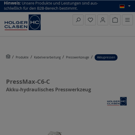
top scroll helper
Hinweis:
Unsere Produkte und Leistungen sind aus­
schließlich für den B2B-Bereich bestimmt.
Warenkorb
Produkte
Kabelverarbeitung
Presswerkzeuge
Akkupressen
PressMax-C6-C
Akku-hydraulisches Presswerkzeug
Bildergalerie überspringen