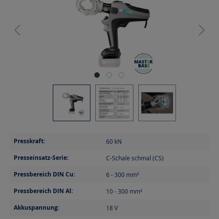
Presskraft:
60
kN
Presseinsatz-Serie:
C-Schale schmal (CS)
Pressbereich DIN Cu:
6 - 300
mm²
Pressbereich DIN Al:
10 - 300
mm²
Akkuspannung:
18
V