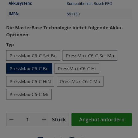
Akkusystem:
Kompatibel mit Bosch PRO
IMPA:
591150
Die MasterBase-Technologie bietet folgende Akku-
Optionen:
auswählen
Typ
PressMax-C6-C-Set Bo
PressMax-C6-C-Set Ma
PressMax-C6-C Bo
PressMax-C6-C Hi
PressMax-C6-C HiN
PressMax-C6-C Ma
PressMax-C6-C Mi
Produkt Anzahl: Gib den gewünschten Wer
Stück
Angebot anfordern