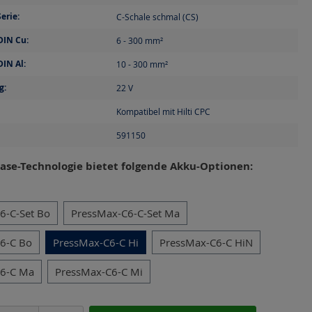
erie:
C-Schale schmal (CS)
DIN Cu:
6 - 300
mm²
DIN Al:
10 - 300
mm²
g:
22
V
Kompatibel mit Hilti CPC
591150
ase-Technologie bietet folgende Akku-Optionen:
en
6-C-Set Bo
PressMax-C6-C-Set Ma
6-C Bo
PressMax-C6-C Hi
PressMax-C6-C HiN
C6-C Ma
PressMax-C6-C Mi