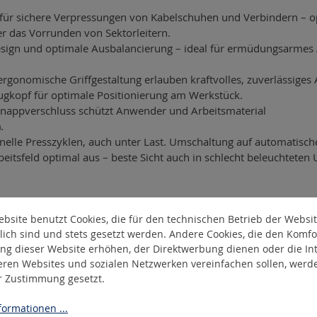
ür sichere Verpressungen von Kabelschuhen und Verbindern – opti
 das Vorrunden von Sektorleitern.
Design und optimale Ausbalancierung – ideal für ermüdungsarmes 
nomische Griffgestaltung erlauben kraftvolles, zuverlässiges A
ugkopf für optimale Positionierung am Werkstück.
hnappverschluss schützt Anwender und Arbeitsmaterial
.
chnelle Presszyklen, auch unter Last. Umschaltung auf automatisch
rbeitsfeld optimal aus – beste Sicht auch in schlecht beleuchtet
e Akku-Aufnahme – kompatibel mit 18 V Akkus von Makita, Bosch
bsite benutzt Cookies, die für den technischen Betrieb der Websi
n und sparen Investitions- und Lagerkosten.
lich sind und stets gesetzt werden. Andere Cookies, die den Komfo
ng dieser Website erhöhen, der Direktwerbung dienen oder die Int
eren Websites und sozialen Netzwerken vereinfachen sollen, werd
er Zustimmung gesetzt.
ormationen ...
tig), SM 10–240 mm² (mehrdrähtig)