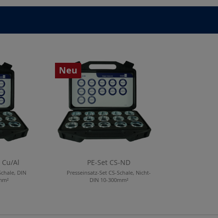
Neu
 Cu/Al
PE-Set CS-ND
Schale, DIN
Presseinsatz-Set CS-Schale, Nicht-
0mm²
DIN 10-300mm²