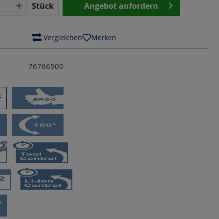
Anzahl: Gib den gewünschten Wert ein o
Stück
Angebot anfordern
 Vergleichen
Merken
76766500