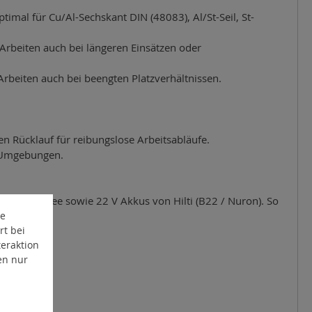
mal für Cu/Al-Sechskant DIN (48083), Al/St-Seil, St-
Arbeiten auch bei längeren Einsätzen oder
rbeiten auch bei beengten Platzverhältnissen.
en Rücklauf für reibungslose Arbeitsabläufe.
en Umgebungen.
, Milwaukee sowie 22 V Akkus von Hilti (B22 / Nuron). So
te
rt bei
eraktion
en nur