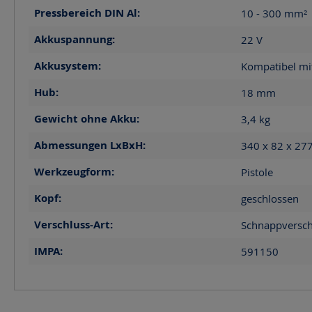
Pressbereich DIN Al:
10 - 300
mm²
Akkuspannung:
22
V
Akkusystem:
Kompatibel mit
Hub:
18
mm
Gewicht ohne Akku:
3,4
kg
Abmessungen LxBxH:
340 x 82 x 27
Werkzeugform:
Pistole
Kopf:
geschlossen
Verschluss-Art:
Schnappversch
IMPA:
591150