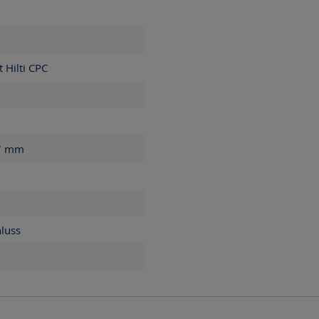
 Hilti CPC
7
mm
luss