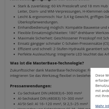
Stark & zuverlässig: 60 kN Presskraft und 18 mm Hub f
Leiter, Dorn- und WM-Verpressungen, H-Klemmen oder
Leicht & ergonomisch: Nur 3,4 kg Gewicht, griffiges 
Überkopfanwendungen.
Einhandbedienung möglich: Kompakte Bauweise und ergo
Flexible Einsatzmöglichkeiten: 180° drehbarer Werkze
Maximale Sicherheit: Geschlossener Presskopf mit Sc
Einsatz gängiger schmaler C-Schalen-Presseinsätze (CS)
Effizient und schnell: 2-Stufen-Hydraulik garantiert s
Perfekte Ausleuchtung: Integrierte LED leuchtet das A
Was ist die MasterBase-Technologie?
Zukunftssicher dank MasterBase-Technologie: Frei wählbar
Diese We
integrieren Sie das Werkzeug flexibel in bestehende Flotte
erforder
Pressanwendungen:
Benutzu
mit and
Cu-Sechskant DIN (48083) 6–300 mm²
mit Ihr
Al-Sechskant DIN (48083) 10–300 mm²
Al/St-Seil: Al 16–120 mm², St 2,5–25 mm²
Mehr Inf
Vorrunden von Sektorleitern SE 35–300 mm² (eindräh