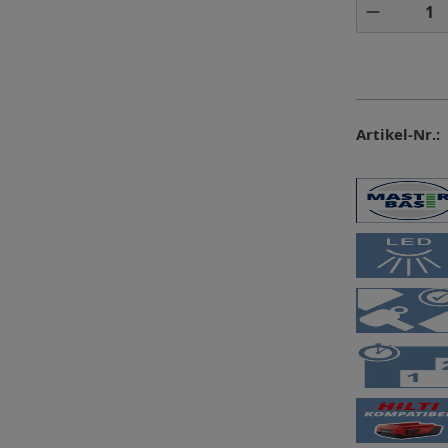
Produkt 
Artikel-Nr.: