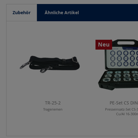
Zubehör
Ähnliche Artikel
Produktgalerie überspringen
Neu
TR-25-2
PE-Set CS DIN
Trageriemen
Presseinsatz-Set CS-
Cu/Al 16-30