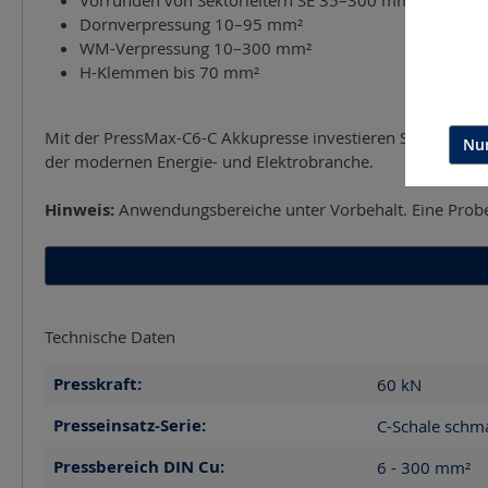
Dornverpressung 10–95 mm²
WM-Verpressung 10–300 mm²
H-Klemmen bis 70 mm²
Mit der PressMax-C6-C Akkupresse investieren Sie in ein pr
Nur
der modernen Energie- und Elektrobranche.
Hinweis:
Anwendungsbereiche unter Vorbehalt. Eine Probe
Technische Daten
Presskraft:
60
kN
Presseinsatz-Serie:
C-Schale schma
Pressbereich DIN Cu:
6 - 300
mm²