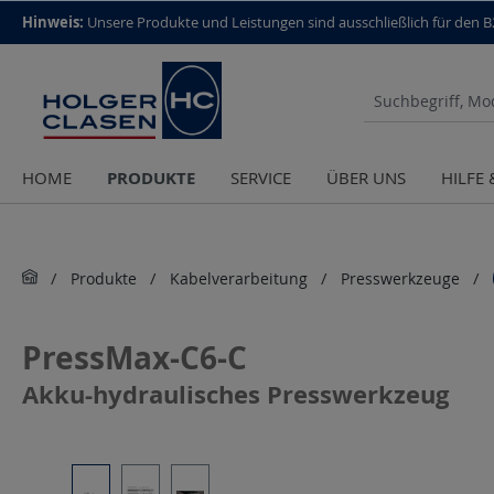
top scroll helper
Hinweis:
Unsere Produkte und Leistungen sind aus­schließlich für den 
PRODUKTE
HOME
SERVICE
ÜBER UNS
HILFE
Produkte
Kabelverarbeitung
Presswerkzeuge
PressMax-C6-C
Akku-hydraulisches Presswerkzeug
Bildergalerie überspringen