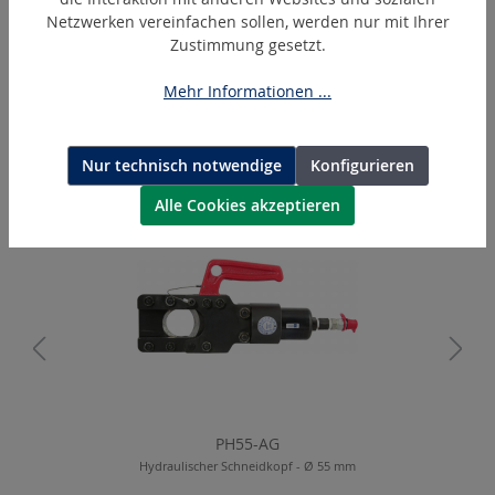
Netzwerken vereinfachen sollen, werden nur mit Ihrer
BL1850B
Zustimmung gesetzt.
Makita Akku Lithium-Ionen 18 V
Mehr Informationen ...
Nur technisch notwendige
Konfigurieren
Produktgalerie überspringen
Ähnliche Artikel
Alle Cookies akzeptieren
PH55-AG
Hydraulischer Schneidkopf - Ø 55 mm