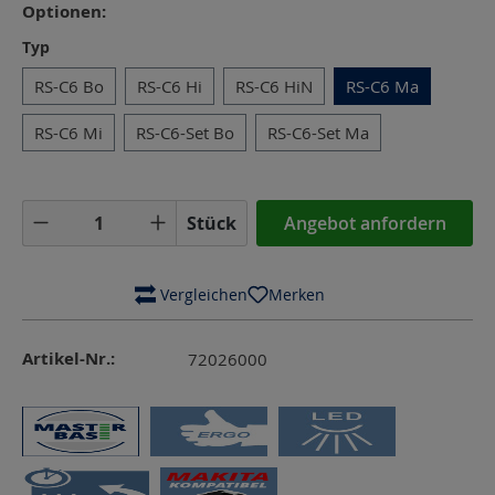
Optionen:
auswählen
Typ
RS-C6 Bo
RS-C6 Hi
RS-C6 HiN
RS-C6 Ma
RS-C6 Mi
RS-C6-Set Bo
RS-C6-Set Ma
Produkt Anzahl: Gib den gewünschten Wer
Stück
Angebot anfordern
 Vergleichen
Merken
Artikel-Nr.:
72026000