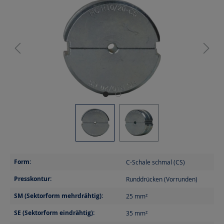
Form:
C-Schale schmal (CS)
Presskontur:
Runddrücken (Vorrunden)
SM (Sektorform mehrdrähtig):
25
mm²
SE (Sektorform eindrähtig):
35
mm²