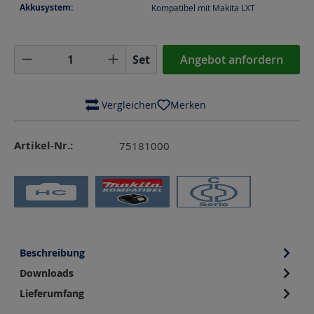
Akkusystem:
Kompatibel mit Makita LXT
Produkt Anzahl: Gib den gewünschten Wer
Set
Angebot anfordern
 Vergleichen
Merken
Artikel-Nr.:
75181000
Beschreibung
Downloads
Lieferumfang