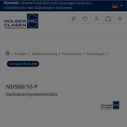
top scroll helper
Hinweis:
Unsere Produkte und Leistungen sind aus­
schließlich für den B2B-Bereich bestimmt.
Warenkorb
Produkte
Kabelverarbeitung
Presseinsätze
Pin-Rastung P
Sechskant Nicht-DIN
ND500/10-P
Sechskantpresseinsatz
Bildergalerie überspringen