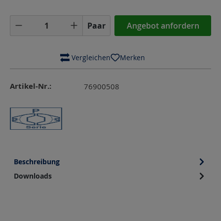
Produkt Anzahl: Gib den gewünschten Wer
Paar
Angebot anfordern
 Vergleichen
Merken
Artikel-Nr.:
76900508
Beschreibung
Downloads