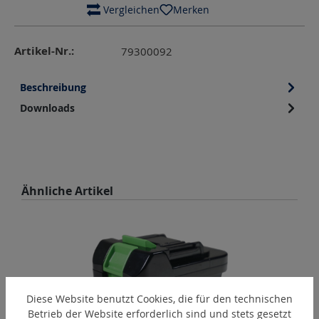
 Vergleichen
Merken
Artikel-Nr.:
79300092
Beschreibung
Downloads
Produktgalerie überspringen
Ähnliche Artikel
Diese Website benutzt Cookies, die für den technischen
Betrieb der Website erforderlich sind und stets gesetzt