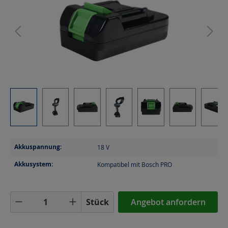
Akkuspannung:
18
V
Akkusystem:
Kompatibel mit Bosch PRO
Produkt Anzahl: Gib den gewünschten Wer
Stück
Angebot anfordern