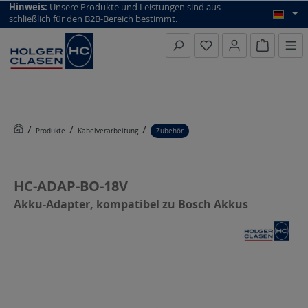
top scroll helper
Hinweis:
Unsere Produkte und Leistungen sind aus­
schließlich für den B2B-Bereich bestimmt.
Warenkorb
Produkte
Kabelverarbeitung
Zubehör
HC-ADAP-BO-18V
Akku-Adapter, kompatibel zu Bosch Akkus
Bildergalerie überspringen